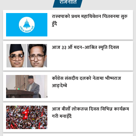
राजनीति
रास्वपाको प्रथम महाधिवेशन चितवनमा सुरु
हुँदै
आज ३३ औँ मदन–आश्रित स्मृति दिवस
काँग्रेस संसदीय दलको नेतामा भीष्मराज
आङ्देम्बे
आज बीसौँ लोकतन्त्र दिवस विभिन्न कार्यक्रम
गरी मनाइँदै