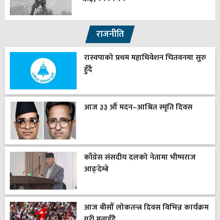
राजनीति
रास्वपाको प्रथम महाधिवेशन चितवनमा सुरु
हुँदै
आज ३३ औँ मदन–आश्रित स्मृति दिवस
काँग्रेस संसदीय दलको नेतामा भीष्मराज
आङ्देम्बे
आज बीसौँ लोकतन्त्र दिवस विभिन्न कार्यक्रम
गरी मनाइँदै