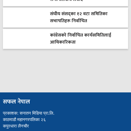
संघीय संसद्का १२ वटा समितिका
सभापतिहरू निर्वाचित
कांग्रेसको निर्वाचित कार्यसमितिलाई
आधिकारिकता
सफल नेपाल
प्रकाशक: सनातन मिडिया प्रा.लि.
काठमाडौ महानगरपलिका २६
कपुरधारा लैनचौर