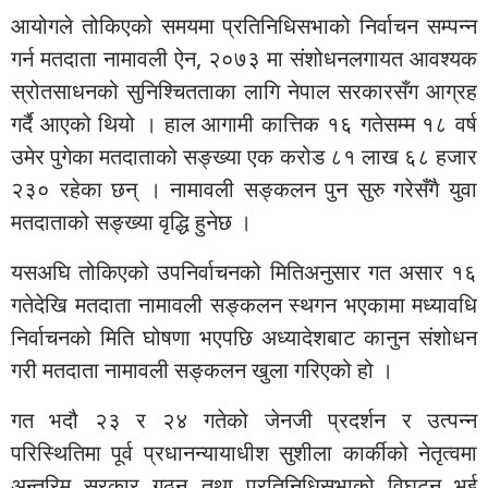
आयोगले तोकिएको समयमा प्रतिनिधिसभाको निर्वाचन सम्पन्न
गर्न मतदाता नामावली ऐन, २०७३ मा संशोधनलगायत आवश्यक
स्रोतसाधनको सुनिश्चितताका लागि नेपाल सरकारसँग आग्रह
गर्दै आएको थियो । हाल आगामी कात्तिक १६ गतेसम्म १८ वर्ष
उमेर पुगेका मतदाताको सङ्ख्या एक करोड ८१ लाख ६८ हजार
२३० रहेका छन् । नामावली सङ्कलन पुन सुरु गरेसँगै युवा
मतदाताको सङ्ख्या वृद्धि हुनेछ ।
यसअघि तोकिएको उपनिर्वाचनको मितिअनुसार गत असार १६
गतेदेखि मतदाता नामावली सङ्कलन स्थगन भएकामा मध्यावधि
निर्वाचनको मिति घोषणा भएपछि अध्यादेशबाट कानुन संशोधन
गरी मतदाता नामावली सङ्कलन खुला गरिएको हो ।
गत भदौ २३ र २४ गतेको जेनजी प्रदर्शन र उत्पन्न
परिस्थितिमा पूर्व प्रधानन्यायाधीश सुशीला कार्कीको नेतृत्वमा
अन्तरिम सरकार गठन तथा प्रतिनिधिसभाको विघटन भई