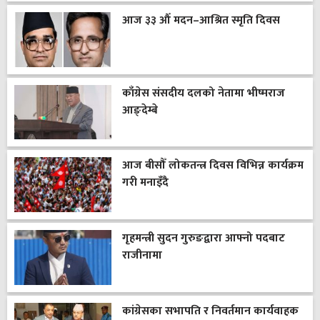
आज ३३ औँ मदन–आश्रित स्मृति दिवस
काँग्रेस संसदीय दलको नेतामा भीष्मराज
आङ्देम्बे
आज बीसौँ लोकतन्त्र दिवस विभिन्न कार्यक्रम
गरी मनाइँदै
गृहमन्त्री सुदन गुरुङद्वारा आफ्नो पदबाट
राजीनामा
कांग्रेसका सभापति र निवर्तमान कार्यवाहक