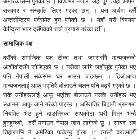
अमेरिकासम्म पुगेको छ । विश्वभर नेपाली जहाँ पुगे त्यहाँ आफ्ना
संस्कार र संस्कृति लिएर गएका छन् । यस अर्थमा दसैँ
अन्तर्राष्ट्रिय पर्वसमेत हुन पुगेको छ । यहाँ यसै विषयमा
केन्द्रित भएर दसैँपर्वको चर्चा प्रयास गरेका छौँ ।
सामाजिक पक्ष
दसैँको समाजिक पक्ष टीका तथा जमरासँगै मान्यजनको
आशीर्वादसँग जोडिएको छ । यसैका लागि जहाँसुकै पुगेका भए
पनि नेपाली सकेसम्म घर आउन चाहन्छन् । हिजोआज
मान्यजनलाई आफू भएतिरै बोलाउने चलन पनि बढ्दै गएको छ ।
सके उनीहरूलाई आफू भएतिर बोलाउने नसके उनीहरू भए
स्थानमा आफू जाने गरेको पाइन्छ । अस्तितिर बिहानी भ्रमणमा
नियमित भेट हुने दाङतिरका सापकोटा थरी मित्र भन्दै
हुनुहुन्थ्यो, “दसैँ मनाउन नेपाल जान लागेको छु । सायद अब
तिहारपछि नै अमेरिका फर्कन्छु होला ।” त्यस्तै काठमाडौँ