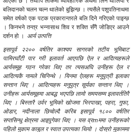
आएको छ । तथापि लोकमा व्यावहारिक अर्थमा लिन थालियो र
बलिदानको चलन चल्न थालेको बुझिन्छ । त्यसैले पशुपतिनाथमा
समेत वर्षको एक पटक प्रकारान्तरले बलि दिने गरिएको पाइन्छ
। किनभने तन्त्र भन्नासाथ शिव र शक्ति सँगै जोडिएर आउने
दर्शन हो ।
आर्य उत्पत्ति
इसापूर्व २२०० वर्षतिर काश्यप सागरको तटीय भूमिबाट
पामिरघाँटी पार गरी इलावर्त आएपछि ऐल र आदित्यहरूले
आर्यसमूह गठन गरेका थिए तर त्यसअघि उनीहरू ऐल र
आदित्यकै नामले चिनिन्थे । यिनमा ऐलहरू मनुपुत्री इलाका
सन्तान थिए । आदित्यहरू मनुपुत्र सूर्यका सन्तान थिए ।
उनीहरू आर्यसमूहमा आबद्ध भएपछि लामो समयसम्म इलावर्ततिरै
थिए । बिस्तारै उर्वर भूमिको खोजमा भिरपाखा, पहरा, गुफा,
ओडार, नदीनाला छिचोल्दै करिब इसापूर्व १८०० वर्षतिर
सप्तसिन्धु क्षेत्रमा आइपुगेका थिए । यस व्रmममा उनीहरूको
पहिलो मुकाम काबुल र स्वात उपत्यका थियो । दोस्रो मुकाममा