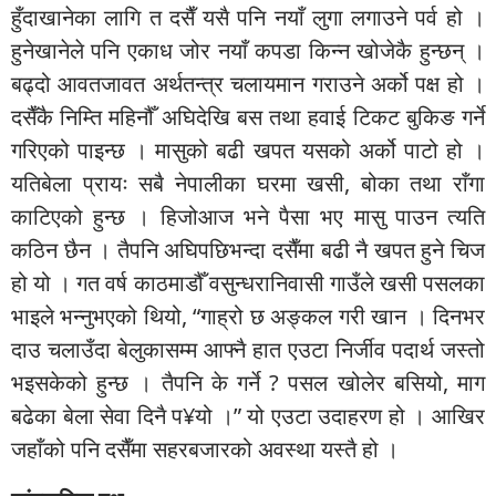
हुँदाखानेका लागि त दसैँ यसै पनि नयाँ लुगा लगाउने पर्व हो ।
हुनेखानेले पनि एकाध जोर नयाँ कपडा किन्न खोजेकै हुन्छन् ।
बढ्दो आवतजावत अर्थतन्त्र चलायमान गराउने अर्को पक्ष हो ।
दसैँकै निम्ति महिनौँ अघिदेखि बस तथा हवाई टिकट बुकिङ गर्ने
गरिएको पाइन्छ । मासुको बढी खपत यसको अर्को पाटो हो ।
यतिबेला प्रायः सबै नेपालीका घरमा खसी, बोका तथा राँगा
काटिएको हुन्छ । हिजोआज भने पैसा भए मासु पाउन त्यति
कठिन छैन । तैपनि अघिपछिभन्दा दसैँमा बढी नै खपत हुने चिज
हो यो । गत वर्ष काठमाडौँ वसुन्धरानिवासी गाउँले खसी पसलका
भाइले भन्नुभएको थियो, “गाह्रो छ अङ्कल गरी खान । दिनभर
दाउ चलाउँदा बेलुकासम्म आफ्नै हात एउटा निर्जीव पदार्थ जस्तो
भइसकेको हुन्छ । तैपनि के गर्ने ? पसल खोलेर बसियो, माग
बढेका बेला सेवा दिनै प¥यो ।” यो एउटा उदाहरण हो । आखिर
जहाँको पनि दसैँमा सहरबजारको अवस्था यस्तै हो ।