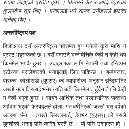
रूपमा लिइएको प्रतीत हुन्छ । किनभने ऐल र आदित्यहरूको
कुलपूर्वज सूर्य थिए । गणेशलाई भने सायद उनीहरूले इष्टदेव
मानेका थिए ।
अन्तर्राष्ट्रिय पक्ष
हिजोआज दसैँ अन्तर्रष्ट्रिय पर्वसमेत हुन पुगेको कुरा माथि नै
प्रस्ट भइसकेको छ । दसैँ मनाउने भन्नेबित्तिकै केही न केही थप
किनमेल भएकै हुन्छ । उदाहरणका लागि नेपाली तथा इन्डियन
स्टोरका पसलेहरूको भनाइलाई लिन सकिन्छ । बम्बेबजार,
पारकर–कोलोराडो (युएसए) का व्यापारीका अनुसार इन्डियातिर
जस्तो नवरात्रिलाई भनेर त्यति बढी किनमेल त हुँदैन तैपनि केही
न केही भएकै हुन्छ । सायद आर्थिक तथा प्रशासनिक व्यवस्था
आदिमा भएको फेरबदलले होला, गत वर्षतिरको जस्तो यस वर्षको
अवस्था छैन । त्यस्तै सिस्टरमार्ट, डेनभर (युएसए) को पसले
युवतीको भनाइ पनि करिब यस्तै छ । यो पनि उदाहरण हो ।