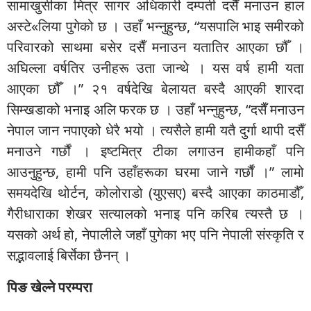
सामाखुसीका मित्र सागर अधिकारी दम्पती दसैँ मनाउन हाल
अस्टे«लिया पुगेको छ । उहाँ भन्नुहुन्छ, “यसपालि भाइ समीरको
परिवारको साथमा बसेर दसैँ मनाउन यतातिर आएका छौँ ।
अघिल्ला वर्षतिर उनीहरू उता जान्थे । यस वर्ष हामी यता
आएका छौँ ।” २१ वर्षदेखि बेलायत बस्दै आएकी शारदा
सिम्खडाको भनाइ अलि फरक छ । उहाँ भन्नुहुन्छ, “दसैँ मनाउन
नेपाल जान नपाएको धेरै भयो । त्यसैले हामी यतै दुर्गा थापी दसैँ
मनाउने गर्छौं । इष्टमित्र टीका लगाउन हामीकहाँ पनि
आउनुहुन्छ, हामी पनि उहाँहरूका घरमा जाने गर्छौं ।” लामो
समयदेखि थोर्टन, कोलोराडो (युएसए) बस्दै आएका काठमाडौँ,
गैरीधाराका शेखर सत्यालको भनाइ पनि करिब त्यस्तै छ ।
यसको अर्थ हो, नेपालीले जहाँ पुगेका भए पनि नेपाली संस्कृति र
सद्भावलाई बिर्सेका छैनन् ।
पिङ खेल्ने परम्परा