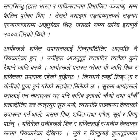
सप्तसिन्धु (हाल भारत र पाकिस्तानमा विभाजित पञ्जाब) सम्म
फैलिन पुगेका थिए । तेस्रो बसाइमा गङ्गायमुनाको सङ्गम
प्रयागराजसम्म आइपुगेका थिए; जसको समय करिब इसापूर्व
१००० तिरको थियो ।
आर्यहरूले शक्ति उपासनालाई सिन्धुघाँटीतिर आएपछि नै
स्विकारेका हुन् । उनीहरू आउनुपूर्व त्यतातिर त्यतैका कुनै
रैथाने जाति बस्थे । आर्यहरूले परास्त गरेका यी जाति शिव र
शक्तिका उपासक रहेको बुझिन्छ । किनभने त्यहाँ लिङ््ग र
योनीको पूजा हुने गरेको सङ्केत मिलेको छ । सुरुमा आर्यहरूले
यसलाई मन नपराएका भए पनि करिब इसाको चौथो तथा पाँचौँ
शताब्दीतिर जब तन्त्रयुग सुरु भयो; त्यसपछि पाञ्चायन देवताको
उपासना गर्न थाले; जसमा शिव, शक्ति तथा गणेश, सूर्य र विष्णु
पर्छन् । यतिबेला उनीहरूले शिव र शक्तिलाई स्थानीय देवताका
रूपमा स्विकारेका देखिन्छ । सूर्य र विष्णुलाई कुलपूर्वजका