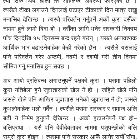
त्यो ठिकै थियो होला तर अहिलेको अवस्था फेरिएको छ ।
त्यसैले टीका लगाउने दिनलाई घटाएर टीकाको दिन मात्र राख्नु
मनासिब देखिन्छ । त्यस्तै परिवर्तन गर्नुपर्ने अर्को कुरा दसैँका
नाममा हुने लामो बिदा हो । दसैँका लागि भनेर सरकारी निकाय
पाँच दिनदेखि १५ दिनसम्म बन्द रहने गर्छन् । यसले अनावश्यक
आर्थिक भार बढाउनेबाहेक केही गरेको छैन । त्यसैले यसलाई
पनि परिवर्तन गरेर अष्टमी, नवमी र दशमी गरी तीन दिनमा
सीमित गर्नु मनासिब हुन सक्छ ।
अब आयो प्रतिबन्ध लगाउनुपर्ने पक्षको कुरा । यसमा पहिलो
कुरा यतिबेला हुने जुवातासको खेल नै हो । जहिले खेले पनि
जसले खेले पनि आखिर जुवातास भनेको जुवातास नै हो; जसले
कुभलोबाहेक भलो गर्दैन । त्यसैले यसमा सरकार र समाज अलि
बढी नै निर्मम हुनुपर्ने देखिन्छ । अर्को हटाउनैपर्ने पक्ष हो–
बलिप्रथा । यसै पनि देवीदेवताका नाममा पशुपन्छीको बलि
राम्रो कुरा होइन । त्यसमा पनि सरकार आफैँ लागेर सयौँ राँगा,