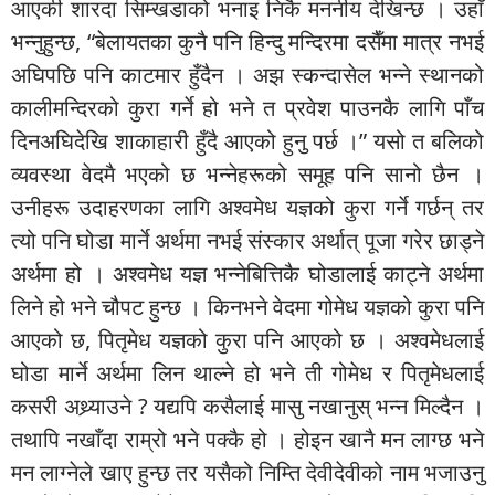
आएकी शारदा सिम्खडाको भनाइ निकै मननीय देखिन्छ । उहाँ
भन्नुहुन्छ, “बेलायतका कुनै पनि हिन्दु मन्दिरमा दसैँमा मात्र नभई
अघिपछि पनि काटमार हुँदैन । अझ स्कन्दासेल भन्ने स्थानको
कालीमन्दिरको कुरा गर्ने हो भने त प्रवेश पाउनकै लागि पाँच
दिनअघिदेखि शाकाहारी हुँदै आएको हुनु पर्छ ।” यसो त बलिको
व्यवस्था वेदमै भएको छ भन्नेहरूको समूह पनि सानो छैन ।
उनीहरू उदाहरणका लागि अश्वमेध यज्ञको कुरा गर्ने गर्छन् तर
त्यो पनि घोडा मार्ने अर्थमा नभई संस्कार अर्थात् पूजा गरेर छाड्ने
अर्थमा हो । अश्वमेध यज्ञ भन्नेबित्तिकै घोडालाई काट्ने अर्थमा
लिने हो भने चौपट हुन्छ । किनभने वेदमा गोमेध यज्ञको कुरा पनि
आएको छ, पितृमेध यज्ञको कुरा पनि आएको छ । अश्वमेधलाई
घोडा मार्ने अर्थमा लिन थाल्ने हो भने ती गोमेध र पितृमेधलाई
कसरी अथ्र्याउने ? यद्यपि कसैलाई मासु नखानुस् भन्न मिल्दैन ।
तथापि नखाँदा राम्रो भने पक्कै हो । होइन खानै मन लाग्छ भने
मन लाग्नेले खाए हुन्छ तर यसैको निम्ति देवीदेवीको नाम भजाउनु