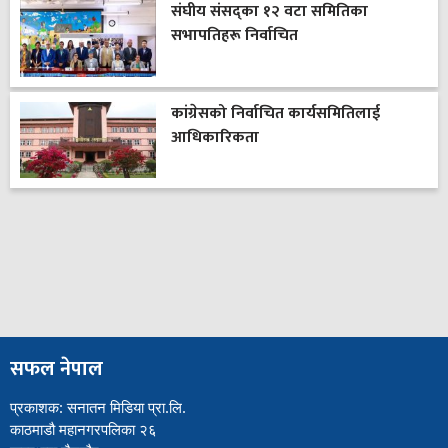
संघीय संसद्का १२ वटा समितिका
सभापतिहरू निर्वाचित
कांग्रेसको निर्वाचित कार्यसमितिलाई
आधिकारिकता
सफल नेपाल
प्रकाशक: सनातन मिडिया प्रा.लि.
काठमाडौ महानगरपलिका २६