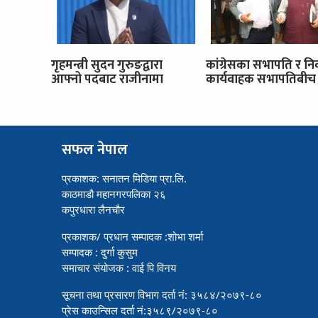
गृहमन्त्री सुदन गुरुङद्वारा
कांग्रेसका सभापति र नि
आफ्नो पदबाट राजीनामा
कार्यवाहक सभापतिबीच 
सफल नेपाल
प्रकाशक: सनातन मिडिया प्रा.लि.
काठमाडौ महानगरपलिका २६
कपुरधारा लैनचौर
प्रकाशक/ प्रधान सम्पादक :शोभा शर्मा
सम्पादक : दुर्गा कुसुम
समाचार संयोजक : वाई पि विनय
सूचना तथा प्रसारण विभाग दर्ता नं: ३५८४/२०७९-८०
प्रेस काउन्सिल दर्ता नं:३५८९/२०७९-८०