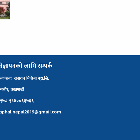
िज्ञापनको लागि सम्पर्क
्रकाशक: सनातन मिडिया प्रा.लि.
ैनचौर, काठमाडौं
९७७-९८४००६३७६६
aphal.nepal2019@gmail.com