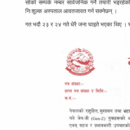
सोको सम्पर्क नम्बर सार्वजनिक गर्ने तयारी भइरहे
निःशुल्क अस्पताल आवतजावत गर्न सक्नेछन् ।
गत भदौ २३ र २४ गते धेरै जना घाइते भएका थिए । घ