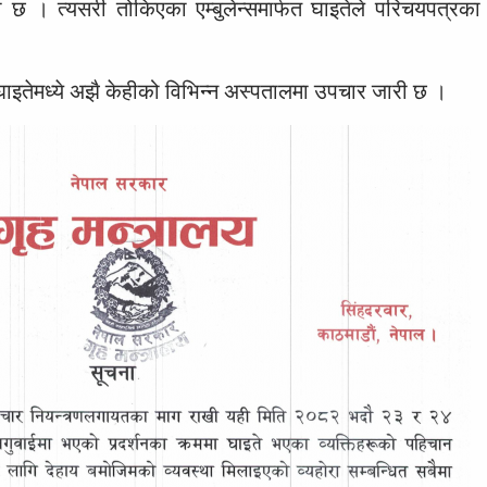
को छ । त्यसरी तोकिएका एम्बुलेन्समार्फत घाइतेले परिचयपत्रक
ाइतेमध्ये अझै केहीको विभिन्न अस्पतालमा उपचार जारी छ ।