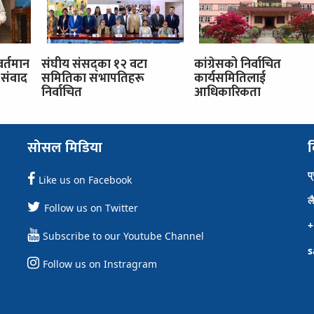
वर्तमान
संघीय संसद्का १२ वटा
कांग्रेसको निर्वाचित
संवाद
समितिका सभापतिहरू
कार्यसमितिलाई
निर्वाचित
आधिकारिकता
सोसल मिडिया
व
प
Like us on Facebook
ल
Follow us on Twitter
+
Subscribe to our Youtube Channel
s
Follow us on Instragram