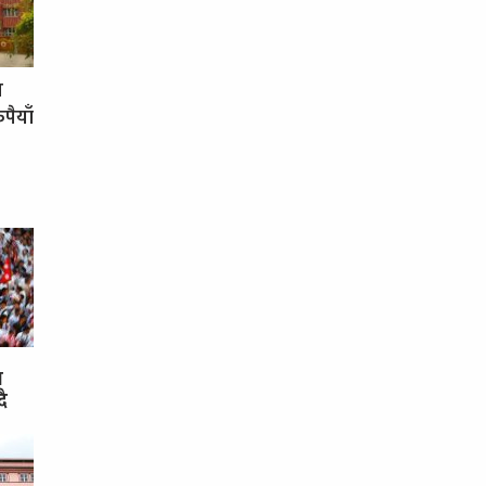
य
पैयाँ
स
दै