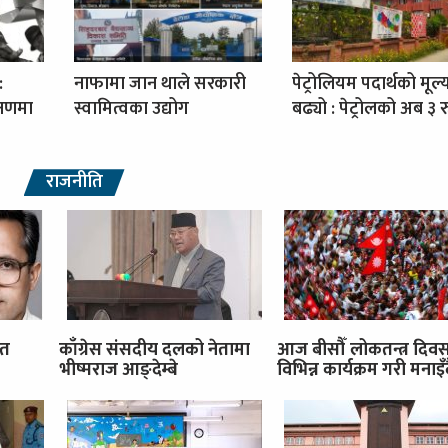
:
नाफामा जान थाले सरकारी
पेट्रोलियम पदार्थको मूल्
्षणमा
स्वामित्वका उद्योग
बढ्यो : पेट्रोलको अब ३ रु
राजनीति
ित
काँग्रेस संसदीय दलको नेतामा
आज बीसौँ लोकतन्त्र दिव
भीष्मराज आङ्देम्बे
विभिन्न कार्यक्रम गरी मनाइँ