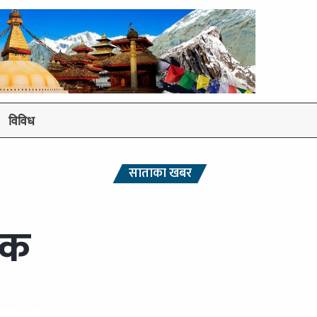
विविध
साताका खबर
िक