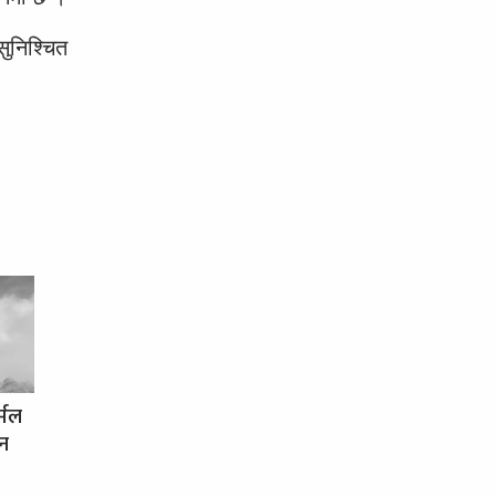
ुनिश्चित
र्मल
धन