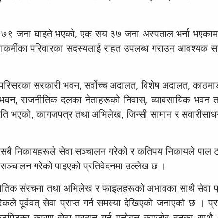
जार ३७९ जना घाइते भएको, एक सय ३७ जना अस्पताल भर्ना भएकाम
षाकर्मीका परिवारका सदस्यलाई राहत उपलब्ध गराउन आवश्यक सहय
र परिसरका सरकारी भवन, सर्वोच्च अदालत, विशेष अदालत, काठमाडौ
ी भवन, राजनीतिक दलका नेताहरूको निवास, व्यावसायिक भवन 
 क्षति भएको, कागजपत्र तथा अभिलेख, जिन्सी सामान र सवारीसा
ल सबै निकायहरूले सेवा सञ्चालन गरेको र कतिपय निकायले पाल टा
 सञ्चालन गरेको पाइएको प्रतिवेदनमा उल्लेख छ ।
भौतिक संरचना तथा अभिलेख र फाइलहरूको अभावका साथै सेवा प्रव
 पूर्ववत् सेवा प्राप्त गर्न समस्या देखिएको जनाएको छ । प्र
टपिटका कारण सेवा प्रदान गर्न मनोबल कमजोर हुनुका साथै अ