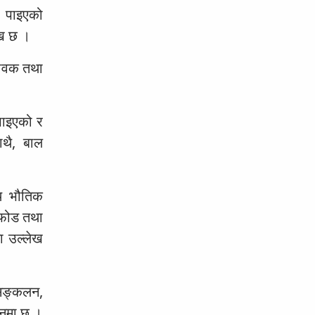
ी पाइएको
ेख छ ।
िभावक तथा
पाइएको र
ाथै, बाल
थि भौतिक
डफोड तथा
ा उल्लेख
 सङ्कलन,
दनमा छ ।