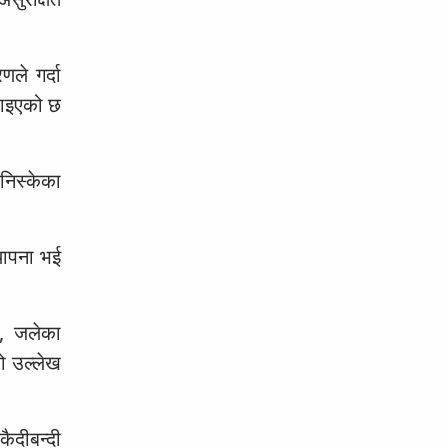
ले गर्दा
 पाइएको छ
निस्केका
्थापना भई
न, जलेका
ो उल्लेख
ैदीबन्दी