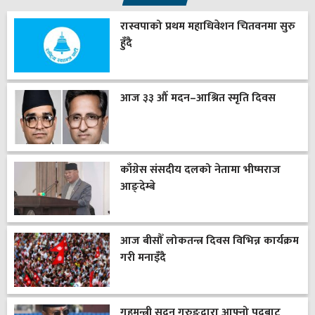
रास्वपाको प्रथम महाधिवेशन चितवनमा सुरु
हुँदै
आज ३३ औँ मदन–आश्रित स्मृति दिवस
काँग्रेस संसदीय दलको नेतामा भीष्मराज
आङ्देम्बे
आज बीसौँ लोकतन्त्र दिवस विभिन्न कार्यक्रम
गरी मनाइँदै
गृहमन्त्री सुदन गुरुङद्वारा आफ्नो पदबाट