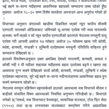
झापा, मोरङ मधेश, प्रदेशका बारा, पर्सा, सर्लाही, रौतहट र आसपासका जिल्ला
भई बहने स–साना नदीहरुमा आकस्मिक बहावको सम्भावना उच्च रहेको हुँदा
मुख्यतः असोज १८–२० सम्म विशेष सतर्कता अपनाउन आज अनुरोध गरेको हो
।
विभागका अनुसार बंगालको खाडीमा विकसित भएको न्यून चापीय मौसमी
प्रणाली भारतको ओडिसाबाट जमिनको भू–भागमा प्रवेश गरी मध्य भारततर्फ
क्रमशः सर्ने भएको र सो न्यून चापीय प्रणालीको कारणले नेपालमा मनसुनी वायु
प्रवेश गरी आगामी असोज १७ गतेबाट असोज २० गतेसम्म खास गरी कोशी,
मधेश, बागमती, गण्डकी र लुम्बिनी प्रदेशसम्म मनसुनी गतिविधि सक्रिय हुने
सम्भावना देखिएको छ ।
हालको विश्लेषणअनुसार उक्त अवधिमा देशको नारायणी, बागमती, कमला र
कोशी नदी र यी नदीका सहायक नदीहरुमा बहाव उल्लेख्य बढ्ने र खतरा तह
आसपास पुग्न सक्ने देखिएको साथै कोशी, बागमती, गण्डकी, लुम्बिनी र मधेश
प्रदेशका महाभारत, चुरे भई बहने स–साना नदीनालाहरुमा आकस्मिक बहाव हुन
सक्ने सम्भावना रहेको छ।
नेपालमा मनसुन वहिर्गमन भइनसकेको हालको अवस्थामा यस विभागले मौसम र
बाढीको संभावित विषम अवस्थाको नियमित अनुगमन गरिरहेको छ। बिभागले
भनेको छ,“तसर्थ, यस विभागवाट वेभसाइट, सामाजिक सञ्जाल, टोल फ्रि सेवा
(११५५) तथा क्ःक् लगायतका माध्यमबाट सम्प्रेषण गरिने अद्यावधिक