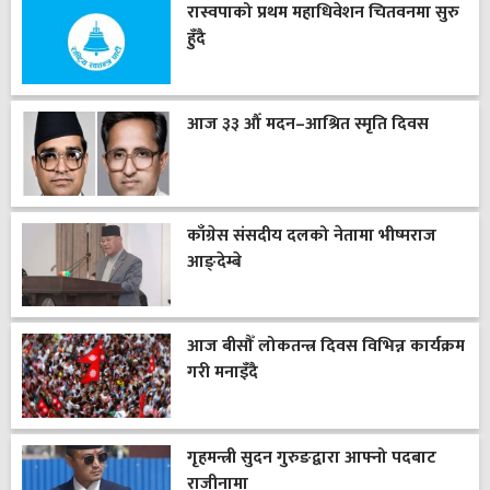
रास्वपाको प्रथम महाधिवेशन चितवनमा सुरु
हुँदै
आज ३३ औँ मदन–आश्रित स्मृति दिवस
काँग्रेस संसदीय दलको नेतामा भीष्मराज
आङ्देम्बे
आज बीसौँ लोकतन्त्र दिवस विभिन्न कार्यक्रम
गरी मनाइँदै
गृहमन्त्री सुदन गुरुङद्वारा आफ्नो पदबाट
राजीनामा