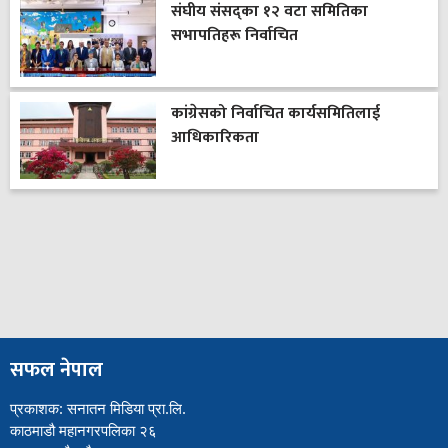
संघीय संसद्का १२ वटा समितिका
सभापतिहरू निर्वाचित
कांग्रेसको निर्वाचित कार्यसमितिलाई
आधिकारिकता
सफल नेपाल
प्रकाशक: सनातन मिडिया प्रा.लि.
काठमाडौ महानगरपलिका २६