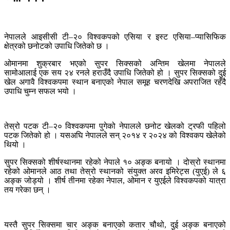
नेपालले आइसीसी टी–२० विश्वकपको एसिया र इस्ट एसिया–प्यासिफिक
क्षेत्रको छनोटको उपाधि जितेको छ ।
ओमानमा शुक्रबार भएको सुपर सिक्सको अन्तिम खेलमा नेपालले
सामोआलाई एक सय २४ रनले हराउँदै उपाधि जितेको हो । सुपर सिक्सको दुई
खेल अगावै विश्वकपमा स्थान बनाएको नेपाल समूह चरणदेखि अपराजित रहँदै
उपाधि चुम्न सफल भयो ।
तेस्रो पटक टी–२० विश्वकपमा पुगेको नेपालले छनोट खेलको ट्रफी पहिलो
पटक जितेको हो । यसअघि नेपालले सन् २०१४ र २०२४ को विश्वकप खेलेको
थियो ।
सुपर सिक्सको शीर्षस्थानमा रहेको नेपाले १० अङ्क बनायो । दोस्रो स्थानमा
रहेको ओमानले आठ तथा तेस्रो स्थानको संयुक्त अरव इमिरेट्स (युएई) ले ६
अङ्क जोड्यो । शीर्ष तीनमा रहेका नेपाल, ओमान र युएईले विश्वकपको यात्रा
तय गरेका छन् ।
यस्तै सुपर सिक्समा चार अङ्क बनाएको कतार चौथो, दुई अङ्क बनाएको