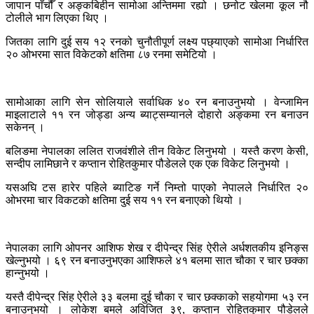
जापान पाँचौँ र अङ्कबिहीन सामोआ अन्तिममा रह्यो । छनोट खेलमा कूल नौ
टोलीले भाग लिएका थिए ।
जितका लागि दुई सय १२ रनको चुनौतीपूर्ण लक्ष्य पछ्याएको सामोआ निर्धारित
२० ओभरमा सात विकेटको क्षतिमा ८७ रनमा समेटियो ।
सामोआका लागि सेन सोलियाले सर्वाधिक ४० रन बनाउनुभयो । वेन्जामिन
माइलाटाले ११ रन जोड्डा अन्य ब्याट्सम्यानले दोहारो अङ्कमा रन बनाउन
सकेनन् ।
बलिङमा नेपालका ललित राजवंशीले तीन विकेट लिनुभयो । यस्तै करण केसी,
सन्दीप लामिछाने र कप्तान रोहितकुमार पौडेलले एक एक विकेट लिनुभयो ।
यसअघि टस हारेर पहिले ब्याटिङ गर्ने निम्तो पाएको नेपालले निर्धारित २०
ओभरमा चार विकटको क्षतिमा दुई सय ११ रन बनाएको थियो ।
नेपालका लागि ओपनर आशिफ शेख र दीपेन्द्र सिंह ऐरीले अर्धशतकीय इनिङ्स
खेल्नुभयो । ६९ रन बनाउनुभएका आशिफले ४१ बलमा सात चौका र चार छक्का
हान्नुभयो ।
यस्तै दीपेन्द्र सिंह ऐरीले ३३ बलमा दुई चौका र चार छक्काको सहयोगमा ५३ रन
बनाउनुभयो । लोकेश बमले अविजित ३९, कप्तान रोहितकुमार पौडेलले