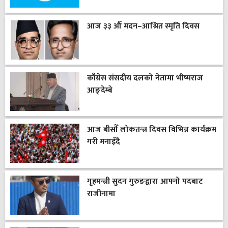
आज ३३ औँ मदन–आश्रित स्मृति दिवस
काँग्रेस संसदीय दलको नेतामा भीष्मराज
आङ्देम्बे
आज बीसौँ लोकतन्त्र दिवस विभिन्न कार्यक्रम
गरी मनाइँदै
गृहमन्त्री सुदन गुरुङद्वारा आफ्नो पदबाट
राजीनामा