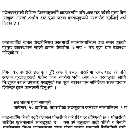
मधेशप्रदेशको विभिन्न जिल्लाहरुसँगै काठमाडौँमा पनि आज छठ पर्वको मुख्य दिन
‘सझुका अरख’ अर्थात छठ पूजा घाटमा व्रतालुहरूले अस्ताउँदो सूर्यलाई अर्घ
दिएका छन् ।
काठमाडौँको कमल पोखरीस्थित काठमाडौँ महानगरपालिका वडा नम्बर एकको
प्रमुख व्यवस्थापन रहेको कमल पोखरीमा ५ सय ५ छठ पूजा घाट व्यवस्था
गरिएको छ ।
विगत १५ वर्षदेखि छठ पूजा हुँदै आएको कमल पोखरीमा ५०५ घाट रहे पनि
आएका व्रतालुहरूले फर्केर जान नपरोस् भनी ५सय ५० व्रतालुका लागि
निःशुल्क स्थल उपलब्ध गराइएको छठ पूजा व्यवस्थापन समितिका सल्लाहाकार
जितेन्द्र झाले जानकारी दिनुभयो ।
छठ घाटमा पूजा सामग्री
जलेश्वर, १० कात्तिकः महोत्तरीको सदरमुकाम जलेश्वर नगरपालिका–१ मा अ
काठमाडौँमा चिसो बढ्दै गएकाले पोखरीको वरिपरि पाल टाँगिएको छ । पोखरीको
चारैतिर फूलमालाले सजाइएको छ । यस वर्ष मुलुकमा बाढी पहिरो र जेनजी
आन्दोलनमा निधन भएकाहरूको शोक रहेका कारण यसपाली झिलिमिली बत्ती