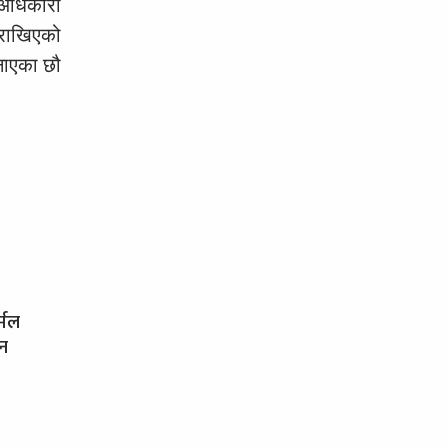
 अधिकारी
 राखिएको
बनाएका छौ
र्मल
धन