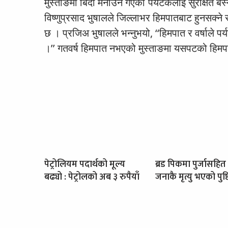
मुस्ताङमा बिदा मनाउन गएका पर्यटकलाई सुरक्षित बस
विष्णुप्रसाद भुषालले जिल्लाभर हिमपातबाट हुनसक्न
छ । प्रजिअ भुषालले भन्नुभयो, ‘‘हिमपात र वर्षाले
।’’ गतवर्ष हिमपात नभएको मुस्ताङमा यसपटको हिम
पेट्रोलियम पदार्थको मूल्य
ब्रड पिकमा पुर्जासहित
बढ्यो : पेट्रोलको अब ३ रुपैयाँ
जनाकै मृत्यु भएको पुष्ट