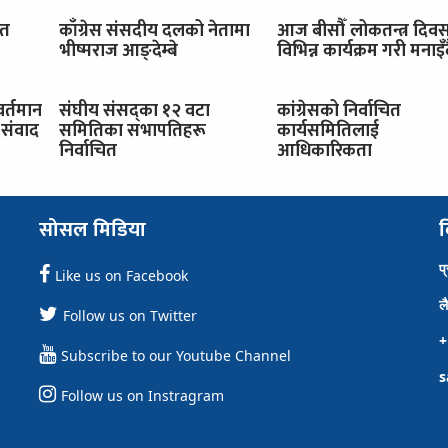
ित
काँग्रेस संसदीय दलको नेतामा
आज बीसौँ लोकतन्त्र दिव
भीष्मराज आङ्देम्बे
विभिन्न कार्यक्रम गरी मनाइँ
वर्तमान
संघीय संसद्का १२ वटा
कांग्रेसको निर्वाचित
संवाद
समितिका सभापतिहरू
कार्यसमितिलाई
निर्वाचित
आधिकारिकता
सोसल मिडिया
व
प
Like us on Facebook
ल
Follow us on Twitter
+
Subscribe to our Youtube Channel
s
Follow us on Instragram