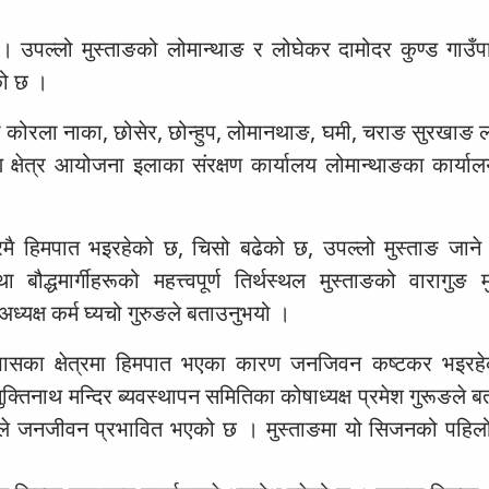
। उपल्लो मुस्ताङको लोमान्थाङ र लोघेकर दामोदर कुण्ड गाउँ
को छ ।
को कोरला नाका, छोसेर, छोन्हुप, लोमानथाङ, घमी, चराङ सुरखाङ
्षण क्षेत्र आयोजना इलाका संरक्षण कार्यालय लोमान्थाङका कार्या
ारमै हिमपात भइरहेको छ, चिसो बढेको छ, उपल्लो मुस्ताङ जाने 
ौद्धमार्गीहरूको महत्त्वपूर्ण तिर्थस्थल मुस्ताङको वारागुङ मुक्
ध्यक्ष कर्म घ्यचो गुरुङले बताउनुभयो ।
िर आसपासका क्षेत्रमा हिमपात भएका कारण जनजिवन कष्टकर भइर
मुक्तिनाथ मन्दिर ब्यवस्थापन समितिका कोषाध्यक्ष प्रमेश गुरूङले 
चिसोले जनजीवन प्रभावित भएको छ । मुस्ताङमा यो सिजनको पहिल