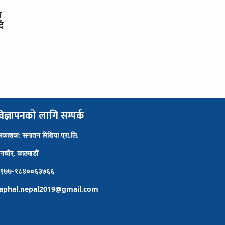
स
दै
िज्ञापनको लागि सम्पर्क
्रकाशक: सनातन मिडिया प्रा.लि.
ैनचौर, काठमाडौं
९७७-९८४००६३७६६
aphal.nepal2019@gmail.com