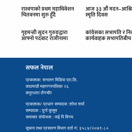
रास्वपाको प्रथम महाधिवेशन
आज ३३ औँ मदन–आश्र
चितवनमा सुरु हुँदै
स्मृति दिवस
गृहमन्त्री सुदन गुरुङद्वारा
कांग्रेसका सभापति र नि
आफ्नो पदबाट राजीनामा
कार्यवाहक सभापतिबीच 
सफल नेपाल
प्रकाशक: सनातन मिडिया प्रा.लि.
काठमाडौ महानगरपलिका २६
कपुरधारा लैनचौर
प्रकाशक/ प्रधान सम्पादक :शोभा शर्मा
सम्पादक : दुर्गा कुसुम
समाचार संयोजक : वाई पि विनय
सूचना तथा प्रसारण विभाग दर्ता नं: ३५८४/२०७९-८०