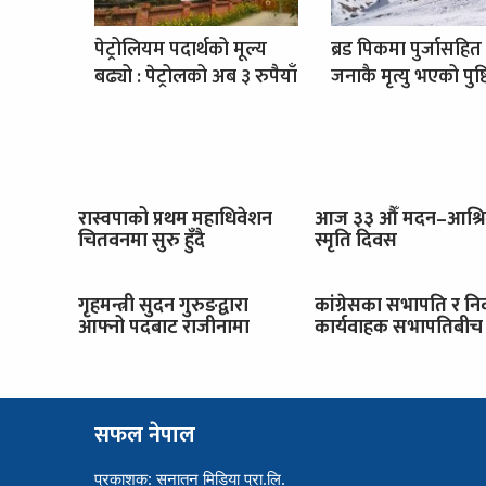
पेट्रोलियम पदार्थको मूल्य
ब्रड पिकमा पुर्जासहित
बढ्यो : पेट्रोलको अब ३ रुपैयाँ
जनाकै मृत्यु भएको पुष्ट
रास्वपाको प्रथम महाधिवेशन
आज ३३ औँ मदन–आश्र
चितवनमा सुरु हुँदै
स्मृति दिवस
गृहमन्त्री सुदन गुरुङद्वारा
कांग्रेसका सभापति र नि
आफ्नो पदबाट राजीनामा
कार्यवाहक सभापतिबीच 
सफल नेपाल
प्रकाशक: सनातन मिडिया प्रा.लि.