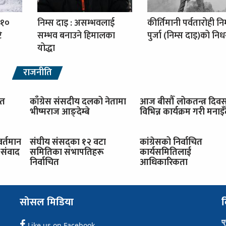
 १०
निम्स दाइ : असम्भवलाई
कीर्तिमानी पर्वतारोही नि
ि
सम्भव बनाउने हिमालका
पुर्जा (निम्स दाइ)को नि
योद्धा
राजनीति
ित
काँग्रेस संसदीय दलको नेतामा
आज बीसौँ लोकतन्त्र दिव
भीष्मराज आङ्देम्बे
विभिन्न कार्यक्रम गरी मनाइँ
वर्तमान
संघीय संसद्का १२ वटा
कांग्रेसको निर्वाचित
संवाद
समितिका सभापतिहरू
कार्यसमितिलाई
निर्वाचित
आधिकारिकता
सोसल मिडिया
व
प
Like us on Facebook