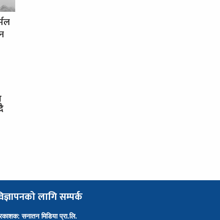
र्मल
धन
स
दै
िज्ञापनको लागि सम्पर्क
्रकाशक: सनातन मिडिया प्रा.लि.