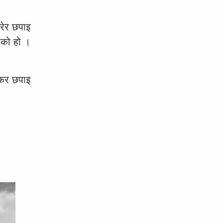
गरेर छपाइ
एको हो ।
िकर छपाइ