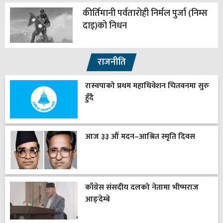
कीर्तिमानी पर्वतारोही निर्मल पुर्जा (निम्स
दाइ)को निधन
राजनीति
रास्वपाको प्रथम महाधिवेशन चितवनमा सुरु
हुँदै
आज ३३ औँ मदन–आश्रित स्मृति दिवस
काँग्रेस संसदीय दलको नेतामा भीष्मराज
आङ्देम्बे