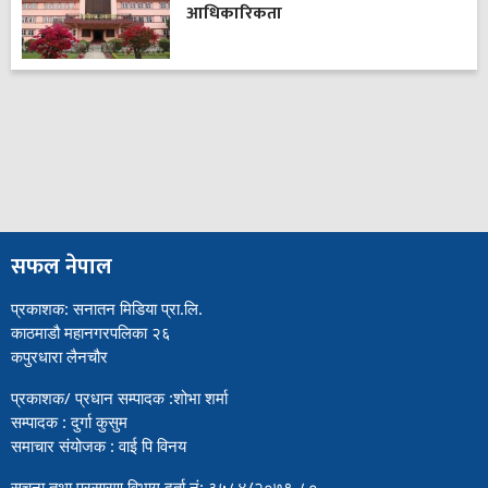
आधिकारिकता
सफल नेपाल
प्रकाशक: सनातन मिडिया प्रा.लि.
काठमाडौ महानगरपलिका २६
कपुरधारा लैनचौर
प्रकाशक/ प्रधान सम्पादक :शोभा शर्मा
सम्पादक : दुर्गा कुसुम
समाचार संयोजक : वाई पि विनय
सूचना तथा प्रसारण विभाग दर्ता नं: ३५८४/२०७९-८०