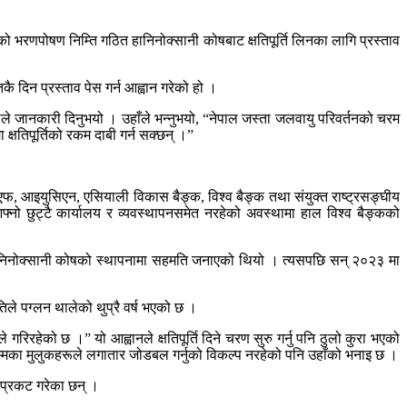
ीको भरणपोषण निम्ति गठित हानिनोक्सानी कोषबाट क्षतिपूर्ति लिनका लागि प्रस्ताव
ै दिन प्रस्ताव पेस गर्न आह्वान गरेको हो ।
ले जानकारी दिनुभयो । उहाँले भन्नुभयो, “नेपाल जस्ता जलवायु परिवर्तनको चरम
्षतिपूर्तिको रकम दाबी गर्न सक्छन् ।”
्लुएफ, आइयुसिएन, एसियाली विकास बैङ्क, विश्व बैङ्क तथा संयुक्त राष्ट्रसङ्घीय
फ्नो छुट्टै कार्यालय र व्यवस्थापनसमेत नरहेको अवस्थामा हाल विश्व बैङ्कको
ानिनोक्सानी कोषको स्थापनामा सहमति जनाएको थियो । त्यसपछि सन् २०२३ मा
िले पग्लन थालेको थुप्रै वर्ष भएको छ ।
िरहेको छ ।” यो आह्वानले क्षतिपूर्ति दिने चरण सुरु गर्नु पनि ठुलो कुरा भएको
्मका मुलुकहरूले लगातार जोडबल गर्नुको विकल्प नरहेको पनि उहाँको भनाइ छ ।
 प्रकट गरेका छन् ।