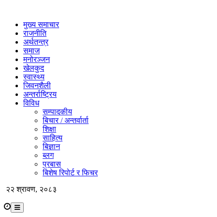
मुख्य समाचार
राजनीति
अर्थतन्त्र
समाज
मनोरञ्जन
खेलकुद
स्वास्थ्य
जिवनशैली
अन्तर्राष्ट्रिय
विविध
सम्पादकीय
बिचार / अन्तर्वार्ता
शिक्षा
साहित्य
बिज्ञान
ब्लग
प्रबास
बिशेष रिपोर्ट र फिचर
२२ श्रावण, २०८३