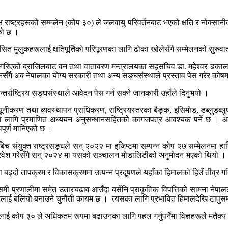
क्ष राष्ट्रहरूको सम्मलेन (कोप ३०) ले जलवायु परिवर्तनबाट भएको क्षति र नोक्सान
को छ ।
त मुलुकहरूलाई क्षतिपूर्तिको परिपूरणका लागि ढोका खोलेसँगै सम्मेलनको सुरुवातक
ंसा गरिएको ब्राजिलबाट वन तथा वातावरण मन्त्रालयका सहसचिव डा. महेश्वर ढकाल
सँगै अब नेपालका योग्य सरकारी तथा अन्य सङ्घसंस्थाले प्रस्ताव पेस गरेर कोषमा क
तर्राष्ट्रिय सङ्घसंस्थाले आवेदन पेस गर्न सक्ने जानकारी उहाँले दिनुभयो ।
 न्यूनीकरण तथा व्यवस्थापन प्राधिकरण, राष्ट्रियस्तरका बैङ्क, इसिमोड, डब्लुडब
र त्यसका लागि प्रमाणित अध्ययन अनुसन्धानसहितको कागजपत्र आवश्यक पर्ने छ । आ
पूर्ण मानिएको छ ।
संयुक्त राष्ट्रसङ्घले सन् २०२२ मा इजिप्टमा सम्पन्न कोप २७ सम्मेलनमा ह
वेश गरेसँगै सन् २०२४ मा यसको सञ्चालन मोडालिटीको अनुमोदन भएको थियो ।
 बढ्दो तापक्रम र विकासक्रममा उत्पन्न प्रदूषणले यहाँका हिमालको हिउँ तीव्र गत
ी प्रणालीमा समेत उतारचढाव आउँदा बर्सेनि प्राकृतिक विपत्तिको सामना नेपालले गर
लाई बलियो बनाउने चुनौती कायम छ । त्यसका लागि प्रभावित हिमालदेखि टापुसम
 कोप ३० ले अधिकतम रूपमा बढाउनका लागि पहल गर्नुपर्नेमा विज्ञहरूले मतैक्य