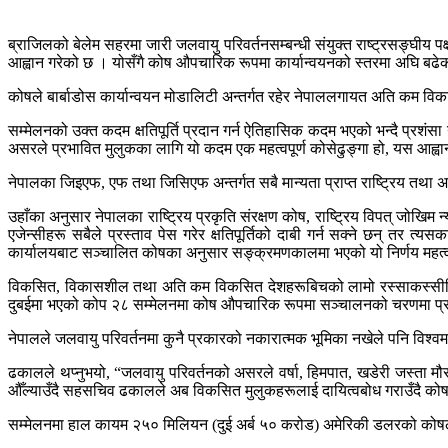
ब्राजिलको बेलेम सहरमा जारी जलवायु परिवर्तनसम्बन्धी संयुक्त राष्ट्रसङ्घीय प
आह्वान गरेको छ । योसँगै कोष औपचारिक रूपमा कार्यान्वयनको स्तरमा अघि बढे
कोषले बार्बाडोस कार्यान्वयन मोडालिटी अन्तर्गत रहेर नेपाललगायत अति कम विकसि
सम्मेलनको उक्त कदम क्षतिपूर्ति प्रदान गर्न ऐतिहासिक कदम भएको भन्दै प्रश
असरले प्रभावित मुलुकका लागि यो कदम एक महत्वपूर्ण कोसेढुङ्गा हो, यस आह्वान
नेपालका जिइएफ, एफ तथा जिसिएफ अन्तर्गत सबै मान्यता प्राप्त राष्ट्रिय तथा अन्
उहाँका अनुसार नेपालका राष्ट्रिय प्रकृति संरक्षण कोष, राष्ट्रिय विपत् जोखिम
एजेन्सीहरू सबैले प्रस्ताव पेस गरेर क्षतिपूर्तिको दाबी गर्न सक्ने छन् त
कार्यालयबाट सञ्चालित कोषका अनुसार सङ्क्रमणकालमा भएको यो निर्णय महत्व
विकसित, विकासशील तथा अति कम विकसित देशहरूबिचको लामो रस्साकस्सीबिच 
दुबईमा भएको कोप २८ सम्मेलनमा कोष औपचारिक रूपमा सञ्चालनको चरणमा प्र
नेपालले जलवायु परिवर्तनमा कुनै प्रकारको नकारात्मक भूमिका नखेले पनि विश्वमा
ढकालले थप्नुभयो, “जलवायु परिवर्तनको असरले वर्षा, हिमपात, खडेरी जस्ता मौसम
औँल्याउँदै सहसचिव ढकालले अब विकसित मुलुकहरूलाई दायित्वबोध गराउँदै कोष
सम्मेलनमा हाल कायम २५० मिलियन (दुई अर्ब ५० करोड) अमेरिकी डलरको कोषलाई