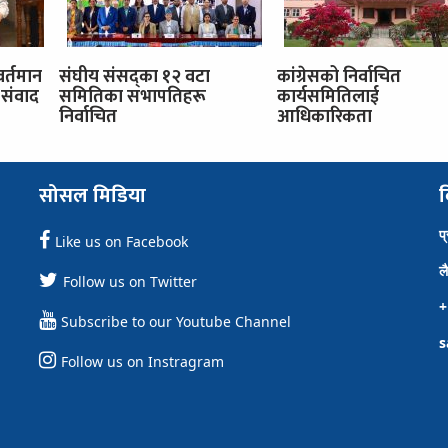
वर्तमान
संघीय संसद्का १२ वटा
कांग्रेसको निर्वाचित
संवाद
समितिका सभापतिहरू
कार्यसमितिलाई
निर्वाचित
आधिकारिकता
सोसल मिडिया
व
प
Like us on Facebook
ल
Follow us on Twitter
+
Subscribe to our Youtube Channel
s
Follow us on Instragram