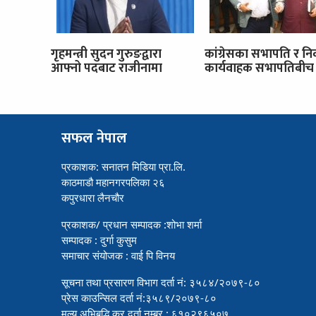
गृहमन्त्री सुदन गुरुङद्वारा
कांग्रेसका सभापति र नि
आफ्नो पदबाट राजीनामा
कार्यवाहक सभापतिबीच 
सफल नेपाल
प्रकाशक: सनातन मिडिया प्रा.लि.
काठमाडौ महानगरपलिका २६
कपुरधारा लैनचौर
प्रकाशक/ प्रधान सम्पादक :शोभा शर्मा
सम्पादक : दुर्गा कुसुम
समाचार संयोजक : वाई पि विनय
सूचना तथा प्रसारण विभाग दर्ता नं: ३५८४/२०७९-८०
प्रेस काउन्सिल दर्ता नं:३५८९/२०७९-८०
मुल्य अभिबृद्धि कर दर्ता नम्बर : ६१०२९६५०७