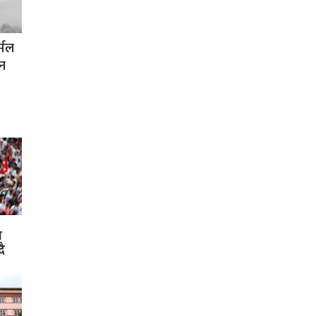
र्मल
धन
स
दै