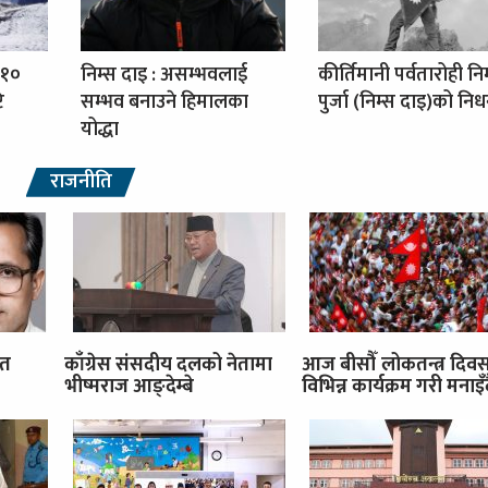
 १०
निम्स दाइ : असम्भवलाई
कीर्तिमानी पर्वतारोही नि
ि
सम्भव बनाउने हिमालका
पुर्जा (निम्स दाइ)को नि
योद्धा
राजनीति
ित
काँग्रेस संसदीय दलको नेतामा
आज बीसौँ लोकतन्त्र दिव
भीष्मराज आङ्देम्बे
विभिन्न कार्यक्रम गरी मनाइँ