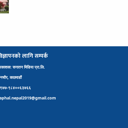
िज्ञापनको लागि सम्पर्क
्रकाशक: सनातन मिडिया प्रा.लि.
ैनचौर, काठमाडौं
९७७-९८४००६३७६६
aphal.nepal2019@gmail.com