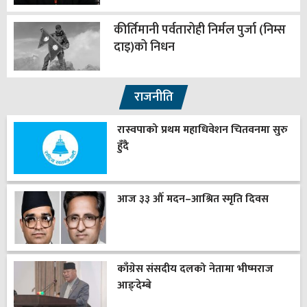
कीर्तिमानी पर्वतारोही निर्मल पुर्जा (निम्स
दाइ)को निधन
राजनीति
रास्वपाको प्रथम महाधिवेशन चितवनमा सुरु
हुँदै
आज ३३ औँ मदन–आश्रित स्मृति दिवस
काँग्रेस संसदीय दलको नेतामा भीष्मराज
आङ्देम्बे