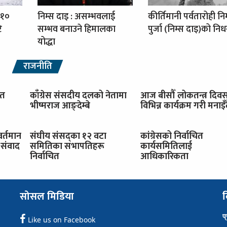
 १०
निम्स दाइ : असम्भवलाई
कीर्तिमानी पर्वतारोही नि
ि
सम्भव बनाउने हिमालका
पुर्जा (निम्स दाइ)को नि
योद्धा
राजनीति
ित
काँग्रेस संसदीय दलको नेतामा
आज बीसौँ लोकतन्त्र दिव
भीष्मराज आङ्देम्बे
विभिन्न कार्यक्रम गरी मनाइँ
वर्तमान
संघीय संसद्का १२ वटा
कांग्रेसको निर्वाचित
संवाद
समितिका सभापतिहरू
कार्यसमितिलाई
निर्वाचित
आधिकारिकता
सोसल मिडिया
व
प
Like us on Facebook