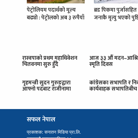
पेट्रोलियम पदार्थको मूल्य
ब्रड पिकमा पुर्जासहित
बढ्यो : पेट्रोलको अब ३ रुपैयाँ
जनाकै मृत्यु भएको पुष्ट
रास्वपाको प्रथम महाधिवेशन
आज ३३ औँ मदन–आश्र
चितवनमा सुरु हुँदै
स्मृति दिवस
गृहमन्त्री सुदन गुरुङद्वारा
कांग्रेसका सभापति र नि
आफ्नो पदबाट राजीनामा
कार्यवाहक सभापतिबीच 
सफल नेपाल
प्रकाशक: सनातन मिडिया प्रा.लि.