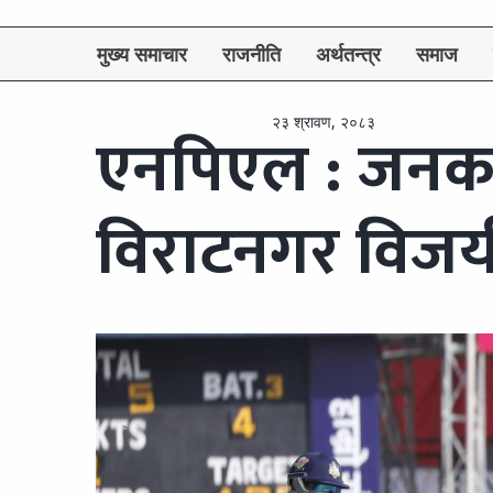
मुख्य समाचार
राजनीति
अर्थतन्त्र
समाज
२३ श्रावण, २०८३
एनपिएल : जनकपु
विराटनगर विजय