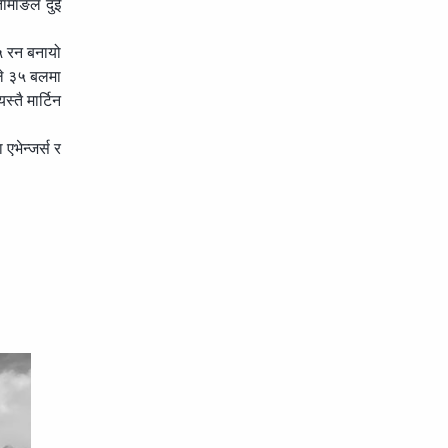
ामाङले दुई
३५ रन बनायो
ले ३५ बलमा
्तै मार्टिन
भेन्जर्स र