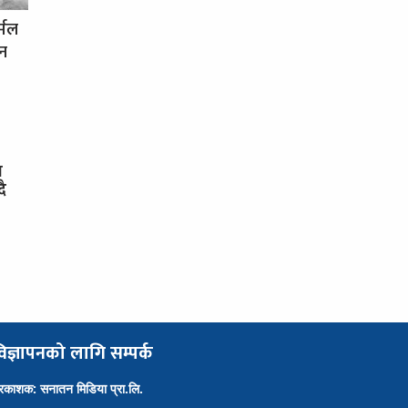
र्मल
धन
स
दै
िज्ञापनको लागि सम्पर्क
्रकाशक: सनातन मिडिया प्रा.लि.