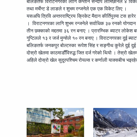
बलिङतर्फ विराटनगरका लागि कप्तान सन्दीप लामिछानेले ४ विकेट
तथा मर्चेन्ट डे लाङले र शुभम रन्जनेले एक एक विकेट लिए ।
यसअघि त्रिवि अन्तरराष्ट्रिय क्रिकेट मैदान कीर्तिपुरमा टस हा
। विराटनगरका लागि शुभम रन्जनेले सर्वाधिक ३७ रनको योगदान द
तीन छक्काको मद्दतमा ३६ रन बनाए । प्रारम्भिक ब्याटर लोकेश बम
गुप्टिलले १३ र जर्ज मुन्सेले १० रन बनाए । विराटनगरका दुई ब
बलिङतर्फ जनकपुर बोल्टस्का रूपेश सिंह र सङ्गीथ कुरेले दुई द
दोस्रो खेलमा काठमाडौँविरुद्ध जित दर्ज गरेको थियो । तेस्रो खे
अहिले दोस्रो खेल सुदूरपश्चिम रोयल्स र कर्णाली याक्सबीच भइर