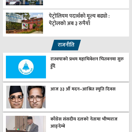
पेट्रोलियम पदार्थको मूल्य बढ्यो :
पेट्रोलको अब ३ रुपैयाँ
राजनीति
रास्वपाको प्रथम महाधिवेशन चितवनमा सुरु
हुँदै
आज ३३ औँ मदन–आश्रित स्मृति दिवस
काँग्रेस संसदीय दलको नेतामा भीष्मराज
आङ्देम्बे