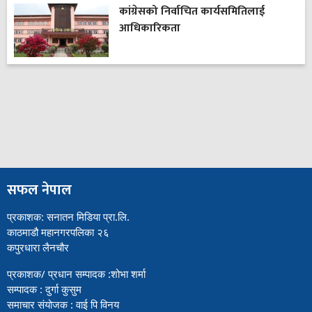
कांग्रेसको निर्वाचित कार्यसमितिलाई
आधिकारिकता
सफल नेपाल
प्रकाशक: सनातन मिडिया प्रा.लि.
काठमाडौ महानगरपलिका २६
कपुरधारा लैनचौर
प्रकाशक/ प्रधान सम्पादक :शोभा शर्मा
सम्पादक : दुर्गा कुसुम
समाचार संयोजक : वाई पि विनय