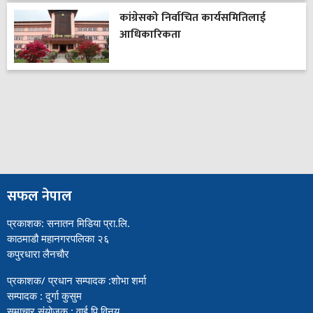
कांग्रेसको निर्वाचित कार्यसमितिलाई
आधिकारिकता
सफल नेपाल
प्रकाशक: सनातन मिडिया प्रा.लि.
काठमाडौ महानगरपलिका २६
कपुरधारा लैनचौर
प्रकाशक/ प्रधान सम्पादक :शोभा शर्मा
सम्पादक : दुर्गा कुसुम
समाचार संयोजक : वाई पि विनय