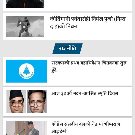
कीर्तिमानी पर्वतारोही निर्मल पुर्जा (निम्स
दाइ)को निधन
राजनीति
रास्वपाको प्रथम महाधिवेशन चितवनमा सुरु
हुँदै
आज ३३ औँ मदन–आश्रित स्मृति दिवस
काँग्रेस संसदीय दलको नेतामा भीष्मराज
आङ्देम्बे