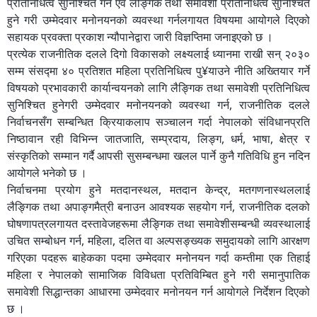
प्रतिनिधित्व सुनिश्चित गर्ने एवं लैङ्गिक तथा समावेशी प्रतिनिधित्व सुनिश्चित
हुने गरी उम्मेदवार मनोनयनको व्यवस्था गर्नलगायत विषयमा आयोगले दिएको
सहायक प्रवक्ता प्रकाश न्यौपानेद्वारा जारी विज्ञप्तिमा जनाइएको छ ।
प्रत्येक राजनीतिक दलले दिगो विकासको लक्ष्यलाई ध्यानमा राखी सन् २०३०
सम्म संसद्मा ४० प्रतिशत महिला प्रतिनिधित्व पु¥याउने नीति अख्तियार गर्ने
विषयको प्रभावकारी कार्यान्वयनको लागि लैङ्गिक तथा समावेशी प्रतिनिधित्व
सुनिश्चित हुनेगरी उम्मेदवार मनोनयनको व्यवस्था गर्न, राजनीतिक दलले
निर्वाचनसँग सम्बन्धित क्रियाकलाप सञ्चालन गर्दा नेपालको संविधानप्रति
निष्ठावान रही विभिन्न जातजाति, सम्प्रदाय, लिङ्ग, धर्म, भाषा, क्षेत्र र
संस्कृतिको सम्मान गर्दै आपसी सुसम्बन्धमा खलल पार्ने कुनै गतिविधि हुन नदिन
आयोगले भनेको छ ।
निर्वाचनमा प्रयोग हुने मतदानस्थल, मतदान केन्द्र, मतगणनास्थललाई
लैङ्गिक तथा अपाङ्गमैत्री बनाउन आवश्यक सहयोग गर्न, राजनीतिक दलको
घोषणापत्रलगायत दस्तावेजहरूमा लैङ्गिक तथा समावेशीसम्बन्धी व्यवस्थालाई
उचित सम्बोधन गर्न, महिला, दलित वा अल्पसङ्ख्यक समुदायको लागि आरक्षण
गरिएका पदहरू बाहेकका पदमा उम्मेदवार मनोनयन गर्दा कम्तीमा एक तिहाई
महिला र नेपालको सामाजिक विविधता प्रतिविम्बित हुने गरी समानुपातिक
समावेशी सिद्धान्तका आधारमा उम्मेदवार मनोनयन गर्न आयोगले निर्देशन दिएको
छ ।