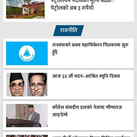
पेट्रोलियम पदार्थको मूल्य बढ्यो :
पेट्रोलको अब ३ रुपैयाँ
राजनीति
रास्वपाको प्रथम महाधिवेशन चितवनमा सुरु
हुँदै
आज ३३ औँ मदन–आश्रित स्मृति दिवस
काँग्रेस संसदीय दलको नेतामा भीष्मराज
आङ्देम्बे