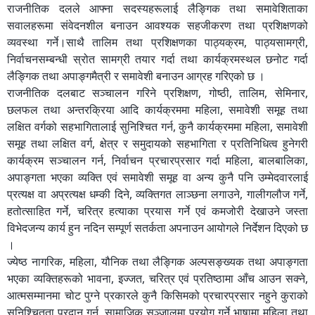
राजनीतिक दलले आफ्ना सदस्यहरूलाई लैङ्गिक तथा समावेशिताका
सवालहरूमा संवेदनशील बनाउन आवश्यक सहजीकरण तथा प्रशिक्षणको
व्यवस्था गर्ने।साथै तालिम तथा प्रशिक्षणका पाठ्यक्रम, पाठ्यसामग्री,
निर्वाचनसम्बन्धी स्रोत सामग्री तयार गर्दा तथा कार्यक्रमस्थल छनोट गर्दा
लैङ्गिक तथा अपाङ्गमैत्री र समावेशी बनाउन आग्रह गरिएको छ ।
राजनीतिक दलबाट सञ्चालन गरिने प्रशिक्षण, गोष्ठी, तालिम, सेमिनार,
छलफल तथा अन्तरक्रिया आदि कार्यक्रममा महिला, समावेशी समूह तथा
लक्षित वर्गको सहभागितालाई सुनिश्चित गर्न, कुनै कार्यक्रममा महिला, समावेशी
समूह तथा लक्षित वर्ग, क्षेत्र र समुदायको सहभागिता र प्रतिनिधित्व हुनेगरी
कार्यक्रम सञ्चालन गर्न, निर्वाचन प्रचारप्रसार गर्दा महिला, बालबालिका,
अपाङ्गता भएका व्यक्ति एवं समावेशी समूह वा अन्य कुनै पनि उम्मेदवारलाई
प्रत्यक्ष वा अप्रत्यक्ष धम्की दिने, व्यक्तिगत लाञ्छना लगाउने, गालीगलौज गर्ने,
हतोत्साहित गर्ने, चरित्र हत्याका प्रयास गर्ने एवं कमजोरी देखाउने जस्ता
विभेदजन्य कार्य हुन नदिन सम्पूर्ण सतर्कता अपनाउन आयोगले निर्देशन दिएको छ
।
ज्येष्ठ नागरिक, महिला, यौनिक तथा लैङ्गिक अल्पसङ्ख्यक तथा अपाङ्गता
भएका व्यक्तिहरूको भावना, इज्जत, चरित्र एवं प्रतिष्ठामा आँच आउन सक्ने,
आत्मसम्मानमा चोट पुग्ने प्रकारले कुनै किसिमको प्रचारप्रसार नहुने कुराको
सुनिश्चितता प्रदान गर्न, सामाजिक सञ्जालमा प्रयोग गर्ने भाषामा महिला तथा