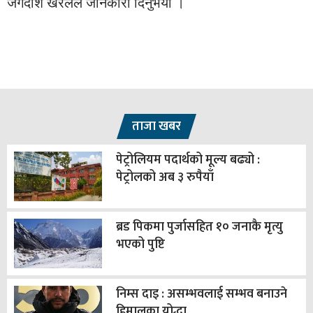
जगदीश खरेलले जानकारी दिनुभयो ।
ताजा खबर
पेट्रोलियम पदार्थको मूल्य बढ्यो :
पेट्रोलको अब ३ रुपैयाँ
ब्रड पिकमा पुर्जासहित १० जनाकै मृत्यु
भएको पुष्टि
निम्स दाइ : असम्भवलाई सम्भव बनाउने
हिमालका योद्धा