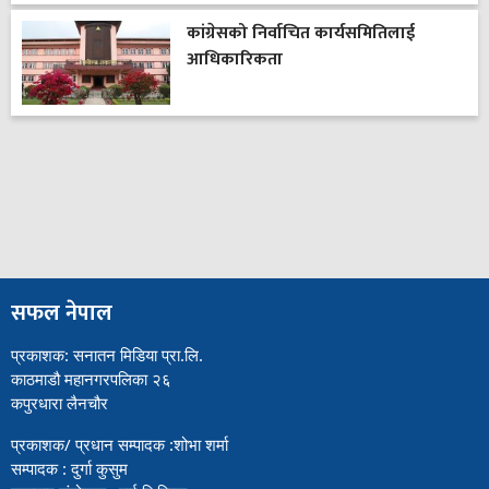
कांग्रेसको निर्वाचित कार्यसमितिलाई
आधिकारिकता
सफल नेपाल
प्रकाशक: सनातन मिडिया प्रा.लि.
काठमाडौ महानगरपलिका २६
कपुरधारा लैनचौर
प्रकाशक/ प्रधान सम्पादक :शोभा शर्मा
सम्पादक : दुर्गा कुसुम