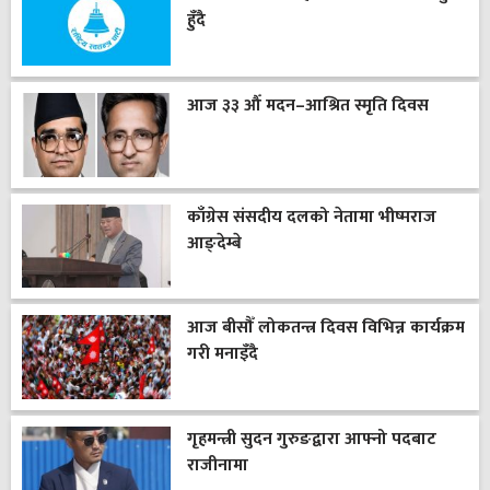
हुँदै
आज ३३ औँ मदन–आश्रित स्मृति दिवस
काँग्रेस संसदीय दलको नेतामा भीष्मराज
आङ्देम्बे
आज बीसौँ लोकतन्त्र दिवस विभिन्न कार्यक्रम
गरी मनाइँदै
गृहमन्त्री सुदन गुरुङद्वारा आफ्नो पदबाट
राजीनामा