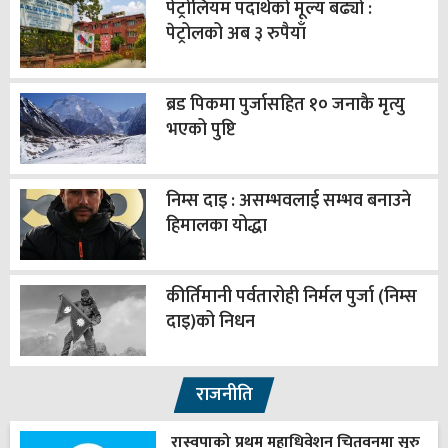
पेट्रोलियम पदार्थको मूल्य बढ्यो :
पेट्रोलको अब ३ रुपैयाँ
ब्रड पिकमा पुर्जासहित १० जनाकै मृत्यु
भएको पुष्टि
निम्स दाइ : असम्भवलाई सम्भव बनाउने
हिमालका योद्धा
कीर्तिमानी पर्वतारोही निर्मल पुर्जा (निम्स
दाइ)को निधन
राजनीति
रास्वपाको प्रथम महाधिवेशन चितवनमा सुरु