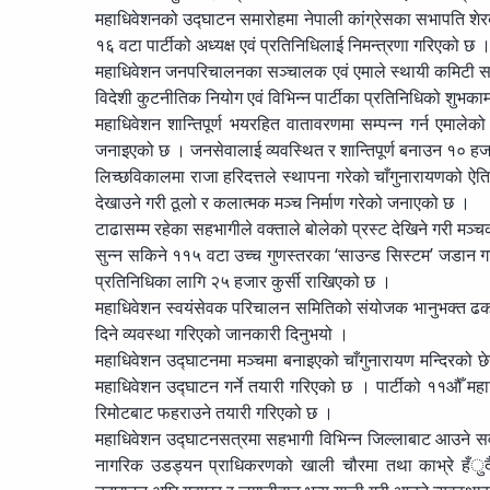
महाधिवेशनको उद्घाटन समारोहमा नेपाली कांग्रेसका सभापति शेरबह
१६ वटा पार्टीको अध्यक्ष एवं प्रतिनिधिलाई निमन्त्रणा गरिएको छ 
महाधिवेशन जनपरिचालनका सञ्चालक एवं एमाले स्थायी कमिटी सदस्य
विदेशी कुटनीतिक नियोग एवं विभिन्न पार्टीका प्रतिनिधिको शुभकाम
महाधिवेशन शान्तिपूर्ण भयरहित वातावरणमा सम्पन्न गर्न एमाल
जनाइएको छ । जनसेवालाई व्यवस्थित र शान्तिपूर्ण बनाउन १० हज
लिच्छविकालमा राजा हरिदत्तले स्थापना गरेको चाँगुनारायणको ऐतिहा
देखाउने गरी ठूलो र कलात्मक मञ्च निर्माण गरेको जनाएको छ ।
टाढासम्म रहेका सहभागीले वक्ताले बोलेको प्रस्ट देखिने गरी मञ
सुन्न सकिने ११५ वटा उच्च गुणस्तरका ‘साउन्ड सिस्टम’ जडान ग
प्रतिनिधिका लागि २५ हजार कुर्सी राखिएको छ ।
महाधिवेशन स्वयंसेवक परिचालन समितिको संयोजक भानुभक्त ढकाल
दिने व्यवस्था गरिएको जानकारी दिनुभयो ।
महाधिवेशन उद्घाटनमा मञ्चमा बनाइएको चाँगुनारायण मन्दिरको छेउमा
महाधिवेशन उद्घाटन गर्ने तयारी गरिएको छ । पार्टीको ११औँ महा
रिमोटबाट फहराउने तयारी गरिएको छ ।
महाधिवेशन उद्घाटनसत्रमा सहभागी विभिन्न जिल्लाबाट आउने सव
नागरिक उडड्यन प्राधिकरणको खाली चौरमा तथा काभ्रे हँुदै