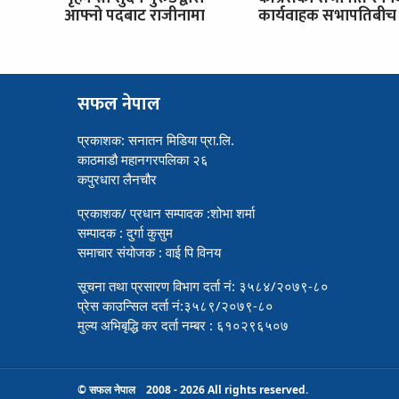
आफ्नो पदबाट राजीनामा
कार्यवाहक सभापतिबीच 
सफल नेपाल
प्रकाशक: सनातन मिडिया प्रा.लि.
काठमाडौ महानगरपलिका २६
कपुरधारा लैनचौर
प्रकाशक/ प्रधान सम्पादक :शोभा शर्मा
सम्पादक : दुर्गा कुसुम
समाचार संयोजक : वाई पि विनय
सूचना तथा प्रसारण विभाग दर्ता नं: ३५८४/२०७९-८०
प्रेस काउन्सिल दर्ता नं:३५८९/२०७९-८०
मुल्य अभिबृद्धि कर दर्ता नम्बर : ६१०२९६५०७
© सफल नेपाल 2008 - 2026 All rights reserved.