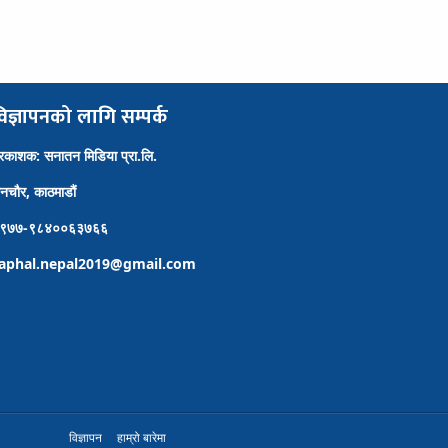
िज्ञापनको लागि सम्पर्क
्रकाशक: सनातन मिडिया प्रा.लि.
ैनचौर, काठमाडौं
९७७-९८४००६३७६६
aphal.nepal2019@gmail.com
विज्ञापन
हाम्रो बारेमा