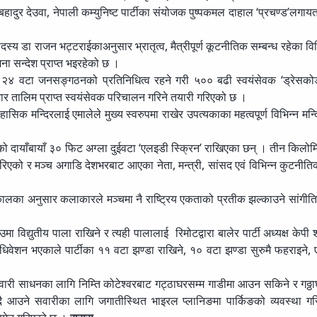
ादुर देउवा, नेपाली कम्युनिष्ट पार्टीका संयोजक पुष्पकमल दाहाल ‘प्रचण्ड’लगाय
।
 डा राजन भट्टराईकाअनुसार भ्रातृत्व, मैत्रीपूर्ण कूटनीतिक सम्बन्ध रहेका विभ
ना सन्देश प्राप्त भइरहेको छ ।
ेको २४ वटा जनसङ्गठनको प्रतिनिधित्व रहने गरी ५०० बढी स्वयंसेवक ‘ड्रेसको
ार तालिम प्राप्त स्वयंसेवक परिचालन गरिने तयारी गरिएको छ ।
सिक मन्दिरलाई एमालेले मुख्य स्वरुपमा राखेर उपत्यकाका महत्वपूर्ण विभिन्न मन्द
्चको दायाँबायाँ ३० फिट अग्ला दुईवटा ‘एलइडी स्क्रिन’ राखिएका छन् । तीन किलो
रिएको र मञ्च अगाडि देशभरबाट आएका नेता, मन्त्री, सांसद एवं विभिन्न कुटनीत
का अनुसार कलाकारले मञ्चमा नै राष्ट्रिय एकताको प्रतीक झल्काउने सांगीतिक
 विद्युतीय पाला राखिने र त्यही पालालाई रिमोटद्वारा बालेर पार्टी अध्यक्ष केपी 
धिवेशन भएकाले पार्टीका ११ वटा झण्डा राखिने, १० वटा झण्डा सुरुमै फहराइने, 
ारी साधनका लागि निम्ति कोटेश्वरबाट गट्ठाघरसम्म गाडीमा आउन सकिने र गठ्ठा
 आउने सवारीका लागि जगातीस्थित भाइरल प्लानिङमा पार्किङको व्यवस्था ग