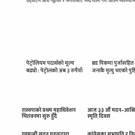
उद्घाटन अघि गठ्ठाघर र जगातीबाट भव्य र्‍याली गरी आउने व्यवस्
पेट्रोलियम पदार्थको मूल्य
ब्रड पिकमा पुर्जासहित
बढ्यो : पेट्रोलको अब ३ रुपैयाँ
जनाकै मृत्यु भएको पुष्ट
रास्वपाको प्रथम महाधिवेशन
आज ३३ औँ मदन–आश्र
चितवनमा सुरु हुँदै
स्मृति दिवस
गृहमन्त्री सुदन गुरुङद्वारा
कांग्रेसका सभापति र नि