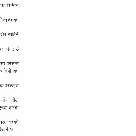
तका विभिन्न
िन्न देशका
ड’मा खटिने
िर एकै ठाउँ
मिटर परसम्म
िक नियोगका
 प्रस्तुति
शर्मा ओलीले
एउटा झण्डा
घरमा रहेको
रिएको छ ।