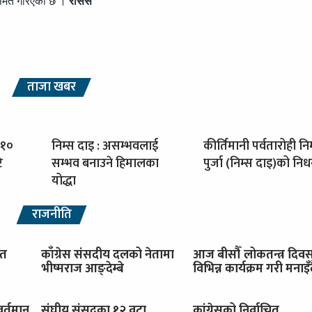
थासमेत गरिएको छ ।
रासस
ताजा खबर
 १०
निम्स दाइ : असम्भवलाई
कीर्तिमानी पर्वतारोही नि
ि
सम्भव बनाउने हिमालका
पुर्जा (निम्स दाइ)को नि
योद्धा
राजनीति
ित
काँग्रेस संसदीय दलको नेतामा
आज बीसौँ लोकतन्त्र दिव
भीष्मराज आङ्देम्बे
विभिन्न कार्यक्रम गरी मनाइँ
वर्तमान
संघीय संसद्का १२ वटा
कांग्रेसको निर्वाचित