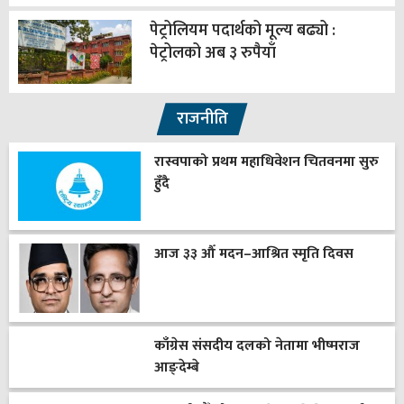
पेट्रोलियम पदार्थको मूल्य बढ्यो :
पेट्रोलको अब ३ रुपैयाँ
राजनीति
रास्वपाको प्रथम महाधिवेशन चितवनमा सुरु
हुँदै
आज ३३ औँ मदन–आश्रित स्मृति दिवस
काँग्रेस संसदीय दलको नेतामा भीष्मराज
आङ्देम्बे