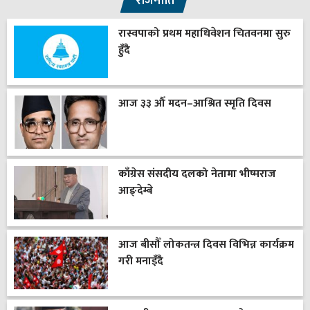
राजनीति
रास्वपाको प्रथम महाधिवेशन चितवनमा सुरु
हुँदै
आज ३३ औँ मदन–आश्रित स्मृति दिवस
काँग्रेस संसदीय दलको नेतामा भीष्मराज
आङ्देम्बे
आज बीसौँ लोकतन्त्र दिवस विभिन्न कार्यक्रम
गरी मनाइँदै