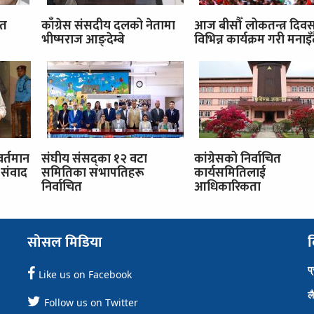
ित
काँग्रेस संसदीय दलको नेतामा
आज बीसौँ लोकतन्त्र दिव
भीष्मराज आङ्देम्बे
विभिन्न कार्यक्रम गरी मनाइँ
वर्तमान
संघीय संसद्का १२ वटा
कांग्रेसको निर्वाचित
संवाद
समितिका सभापतिहरू
कार्यसमितिलाई
निर्वाचित
आधिकारिकता
सोसल मिडिया
व
प
Like us on Facebook
ल
Follow us on Twitter