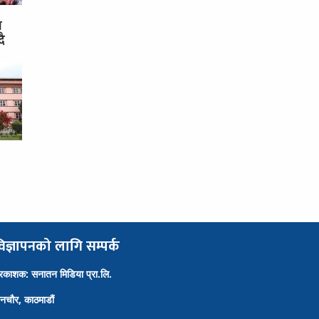
स
दै
िज्ञापनको लागि सम्पर्क
्रकाशक: सनातन मिडिया प्रा.लि.
ैनचौर, काठमाडौं