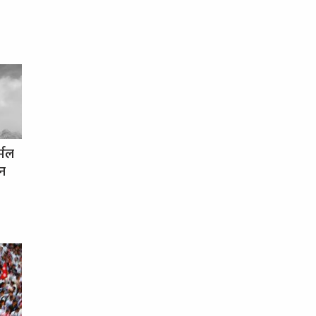
र्मल
धन