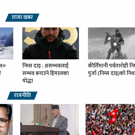
ताजा खबर
 १०
निम्स दाइ : असम्भवलाई
कीर्तिमानी पर्वतारोही नि
ि
सम्भव बनाउने हिमालका
पुर्जा (निम्स दाइ)को नि
योद्धा
राजनीति