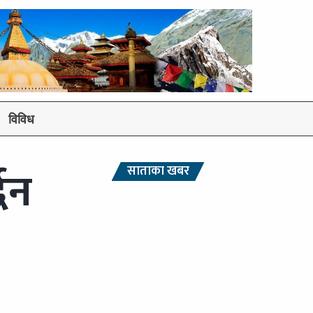
विविध
्धन
साताका खबर