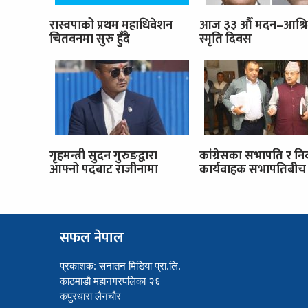
रास्वपाको प्रथम महाधिवेशन
आज ३३ औँ मदन–आश्र
चितवनमा सुरु हुँदै
स्मृति दिवस
गृहमन्त्री सुदन गुरुङद्वारा
कांग्रेसका सभापति र नि
आफ्नो पदबाट राजीनामा
कार्यवाहक सभापतिबीच 
सफल नेपाल
प्रकाशक: सनातन मिडिया प्रा.लि.
काठमाडौ महानगरपलिका २६
कपुरधारा लैनचौर