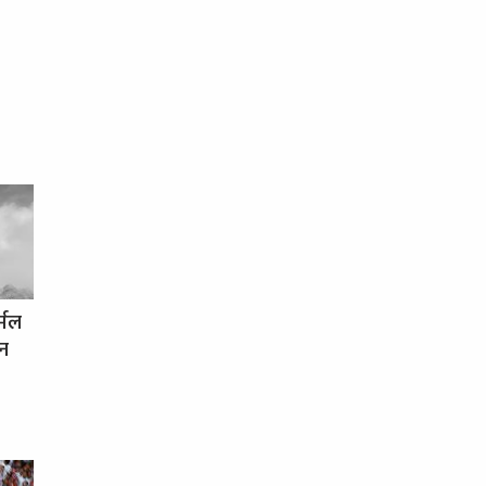
र्मल
धन