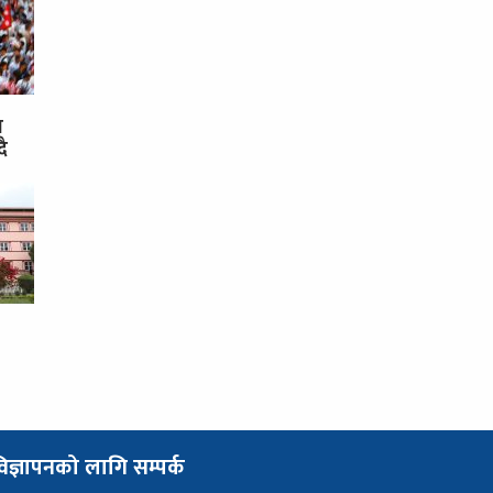
स
दै
िज्ञापनको लागि सम्पर्क