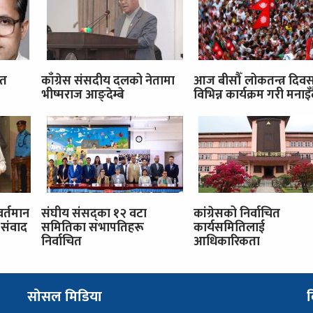
ित
काँग्रेस संसदीय दलको नेतामा
आज बीसौँ लोकतन्त्र दिव
भीष्मराज आङ्देम्बे
विभिन्न कार्यक्रम गरी मनाइँ
वर्तमान
संघीय संसद्का १२ वटा
कांग्रेसको निर्वाचित
संवाद
समितिका सभापतिहरू
कार्यसमितिलाई
निर्वाचित
आधिकारिकता
सोसल मिडिया
व