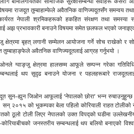
र्थीका लागि बीमालगायतका सामाजिक सुरक्षासम्बन्धी सेवाहरू कसर
षयमा राजदूत तुम्बाहाम्फेले अवैतनिक वाणिज्यदूतसँग समन्वय तथा
 कार्यरत नेपाली श्रमिकहरूको हकहित संरक्षण तथा समस्या 
्यलाई अझ प्रभावकारी बनाउने विषयमा समेत छलफल भएको जनाइए
ु क्षेत्रमा बृहत् लगानी सम्मेलन आयोजना गर्ने सोच राखेको र स
त तुम्बाहाङ्फेले अवैतनिक वाणिज्यदूतलाई आग्रह गर्नुभयो ।
ले ग्वाङ्जु क्षेत्रमा हालसम्म आफूले सम्पन्न गरेका गतिविध
सम्बन्धलाई थप सुदृढ बनाउने योजना र पहलहरूबारे राजदूत
यदूत सुन–ह्युन जिओन आफूलाई ‘नेपालको छोरा’ भन्न रुचाउनुहुन्छ
न् २०१५ को भूकम्पका बेला पहिलो कोरियाली राहत टोलीको नेतृत
ितको ठूलो टोली लिएर नेपालको उक्त विपद्को घडीमा उल्लेखन
ल–कोरियाबीचको जनस्तरीय सम्बन्धलाई थप बलियो बनाएको विश्वा