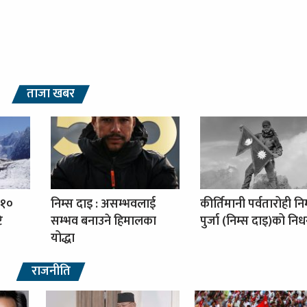
ताजा खबर
 १०
निम्स दाइ : असम्भवलाई
कीर्तिमानी पर्वतारोही नि
ि
सम्भव बनाउने हिमालका
पुर्जा (निम्स दाइ)को नि
योद्धा
राजनीति