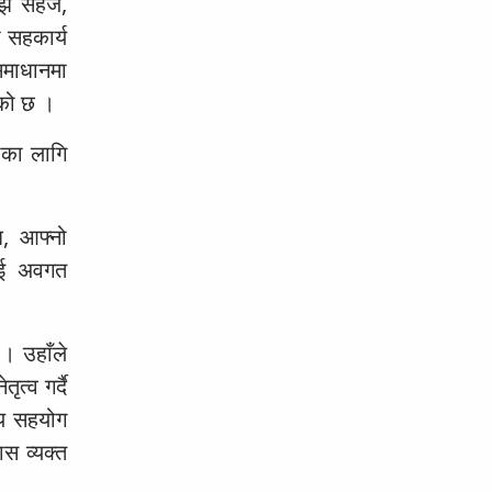
ी अझ सहज,
 सहकार्य
समाधानमा
को छ ।
ोका लागि
ि, आफ्नो
लाई अवगत
 । उहाँले
्व गर्दै
ीय सहयोग
स व्यक्त