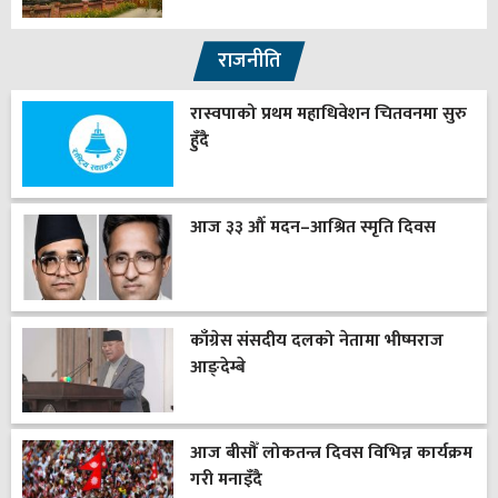
राजनीति
रास्वपाको प्रथम महाधिवेशन चितवनमा सुरु
हुँदै
आज ३३ औँ मदन–आश्रित स्मृति दिवस
काँग्रेस संसदीय दलको नेतामा भीष्मराज
आङ्देम्बे
आज बीसौँ लोकतन्त्र दिवस विभिन्न कार्यक्रम
गरी मनाइँदै