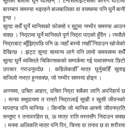
सुतेका बेलामा घुर्न थाल्छन् । टनसिलाइटिसको कारण घाँटीमा
बारम्बार समस्या भइरहने बालबालिका वा वयष्कमा पनि घुर्ने बानी
हुन्छ ।
सुत्दा सधैँ घुर्ने मानिसको फोक्सो र मुटुमा गम्भीर समस्या आउन
सक्छ । निद्रामा घुर्ने मानिसले पूर्ण निद्रा पाएको हुँदैन । त्यसैले
निद्राबाट ब्यूँझिएपछि पनि ऊ जहाँ बस्यो त्यहीँ निदाउन खोजेको
देखिन्छ । झट्ट सुन्दा सामान्य लागे पनि लामो समयसम्म सधैँ
सुत्दा घुर्ने व्यक्तिले चिकित्सकको सम्पर्कमा गई यथासम्भव छिटो
उपचार गराउनुपर्दछ । कहिलेकाहीँ मात्र घुर्नुचाहिँ सुताइ
सजिलो नभएर हुनसक्छ, जो गम्भीर समस्या होइन ।
अन्त्यमा, उचित आहार, उचित निद्रा सबैका लागि अपरिहार्य छ
। मानव समुदायमा त राम्रो निद्रालाई सुखी र खुसी जीवनको
मापदण्ड पनि मानिन्छ । किनकि जो मानिस आफ्नो जीवनप्रति
सन्तुष्ट र तनावरहित छ, ऊ मात्र राति मस्तसँग निदाउन सक्छ
। मनमा अलिकति मात्र पनि पिर, चिन्ता वा तनाव छ वा शरीरमा