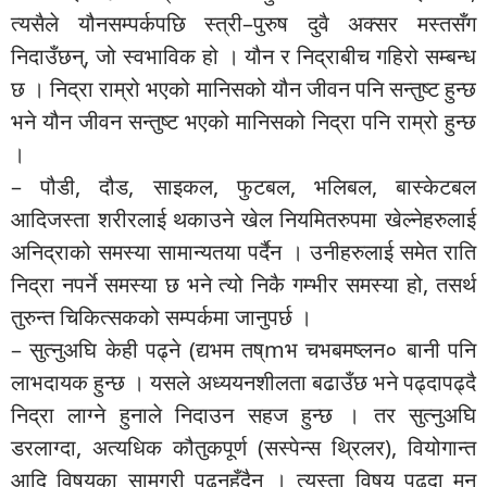
त्यसैले यौनसम्पर्कपछि स्त्री–पुरुष दुवै अक्सर मस्तसँग
निदाउँछन्, जो स्वभाविक हो । यौन र निद्राबीच गहिरो सम्बन्ध
छ । निद्रा राम्रो भएको मानिसको यौन जीवन पनि सन्तुष्ट हुन्छ
भने यौन जीवन सन्तुष्ट भएको मानिसको निद्रा पनि राम्रो हुन्छ
।
– पौडी, दौड, साइकल, फुटबल, भलिबल, बास्केटबल
आदिजस्ता शरीरलाई थकाउने खेल नियमितरुपमा खेल्नेहरुलाई
अनिद्राको समस्या सामान्यतया पर्दैन । उनीहरुलाई समेत राति
निद्रा नपर्ने समस्या छ भने त्यो निकै गम्भीर समस्या हो, तसर्थ
तुरुन्त चिकित्सकको सम्पर्कमा जानुपर्छ ।
– सुत्नुअघि केही पढ्ने (द्यभम तष्mभ चभबमष्लन० बानी पनि
लाभदायक हुन्छ । यसले अध्ययनशीलता बढाउँछ भने पढ्दापढ्दै
निद्रा लाग्ने हुनाले निदाउन सहज हुन्छ । तर सुत्नुअघि
डरलाग्दा, अत्यधिक कौतुकपूर्ण (सस्पेन्स थ्रिलर), वियोगान्त
आदि विषयका सामग्री पढ्नुहुँदैन । त्यस्ता विषय पढ्दा मन