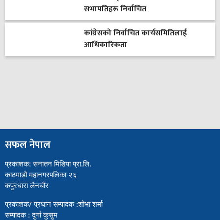
सभापतिहरू निर्वाचित
कांग्रेसको निर्वाचित कार्यसमितिलाई
आधिकारिकता
सफल नेपाल
प्रकाशक: सनातन मिडिया प्रा.लि.
काठमाडौ महानगरपलिका २६
कपुरधारा लैनचौर
प्रकाशक/ प्रधान सम्पादक :शोभा शर्मा
सम्पादक : दुर्गा कुसुम