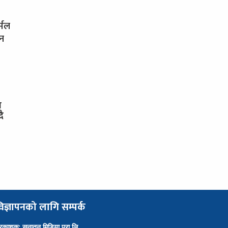
र्मल
धन
स
दै
िज्ञापनको लागि सम्पर्क
्रकाशक: सनातन मिडिया प्रा.लि.