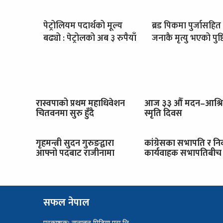
पेट्रोलियम पदार्थको मूल्य
ब्रड पिकमा पुर्जासहित
बढ्यो : पेट्रोलको अब ३ रुपैयाँ
जनाकै मृत्यु भएको पुष्ट
रास्वपाको प्रथम महाधिवेशन
आज ३३ औँ मदन–आश्र
चितवनमा सुरु हुँदै
स्मृति दिवस
गृहमन्त्री सुदन गुरुङद्वारा
कांग्रेसका सभापति र नि
आफ्नो पदबाट राजीनामा
कार्यवाहक सभापतिबीच 
सफल नेपाल
प्रकाशक: सनातन मिडिया प्रा.लि.