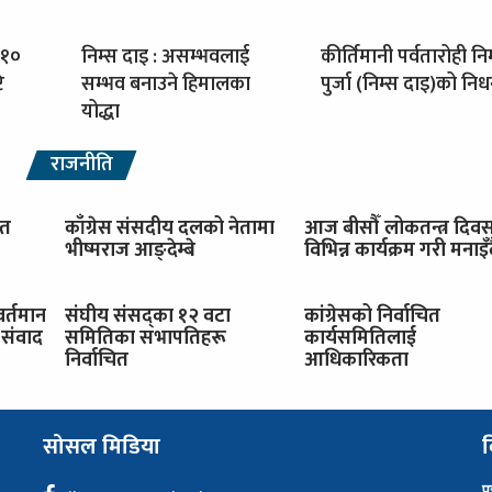
 १०
निम्स दाइ : असम्भवलाई
कीर्तिमानी पर्वतारोही नि
ि
सम्भव बनाउने हिमालका
पुर्जा (निम्स दाइ)को नि
योद्धा
राजनीति
ित
काँग्रेस संसदीय दलको नेतामा
आज बीसौँ लोकतन्त्र दिव
भीष्मराज आङ्देम्बे
विभिन्न कार्यक्रम गरी मनाइँ
वर्तमान
संघीय संसद्का १२ वटा
कांग्रेसको निर्वाचित
संवाद
समितिका सभापतिहरू
कार्यसमितिलाई
निर्वाचित
आधिकारिकता
सोसल मिडिया
व
प