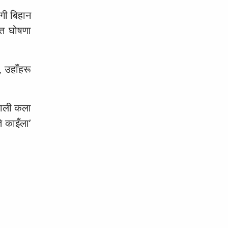
गी बिहान
ृत घोषणा
, उहाँहरू
पाली कला
 काइँला’