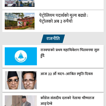
पेट्रोलियम पदार्थको मूल्य बढ्यो :
पेट्रोलको अब ३ रुपैयाँ
राजनीति
रास्वपाको प्रथम महाधिवेशन चितवनमा सुरु
हुँदै
आज ३३ औँ मदन–आश्रित स्मृति दिवस
काँग्रेस संसदीय दलको नेतामा भीष्मराज
आङ्देम्बे