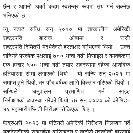
छैन र आफ्नो अर्को कदम स्वतन्त्र रूपमा तय गर्न सक्नेछ
भनिएको छ ।
न्यु
स्टार्ट
सन्धि सन् २०१० मा तत्कालीन अमेरिकी
राष्ट्रपति
बाराक
ओबामा
र रूसी
राष्ट्रपति
दिमित्री
मेदभेदेवले
हस्ताक्षर गर्नुभएको थियो । उक्त
सन्धिले प्रत्येक पक्षलाई ७०० भन्दा बढी मिसाइल र बमवर्षकमा
एक हजार ५५०
भन्दा
बढी तयार अवस्थामा रहेका आणविक
हतियारमा सीमा लगाएको थियो । यो सन्धि सन् २०२१ मा
समाप्त हुने थियो, तर पाँच वर्षका लागि विस्तार गरिएको थियो ।
सन्धिले
अनुपालन
प्रमाणित गर्न साइट
निरीक्षणको
व्यवस्था
गरेको
थियो
,
तर
सन्
२०२०
को
कोभिड
–
१९
महामारीपछि
ती
निरीक्षण
रोकिएका
थिए
।
फेब्रुअरी २०२३ मा पुटिनले अमेरिकी निरीक्षण निलम्बन गर्दै
युक्रेनसँगको सङ्घर्षमा
वासिङ्टन
र
नाटोले
मस्कोको हारलाई