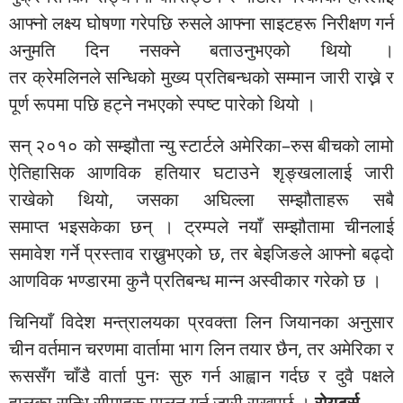
आफ्नो लक्ष्य घोषणा गरेपछि
रुसले
आफ्ना साइटहरू निरीक्षण गर्न
अनुमति दिन नसक्ने बताउनुभएको थियो ।
तर
क्रेमलिनले
सन्धिको मुख्य प्रतिबन्धको सम्मान जारी राख्ने र
पूर्ण रूपमा पछि हट्ने नभएको स्पष्ट पारेको थियो ।
सन् २०१० को सम्झौता
न्यु
स्टार्टले
अमेरिका
–
रुस
बीचको लामो
ऐतिहासिक आणविक हतियार घटाउने शृङ्खलालाई जारी
राखेको थियो, जसका
अघिल्ला
सम्झौताहरू सबै
समाप्त
भइसकेका
छन् ।
ट्रम्पले
नयाँ सम्झौतामा चीनलाई
समावेश गर्ने प्रस्ताव राख्नुभएको छ, तर
बेइजिङले
आफ्नो बढ्दो
आणविक भण्डारमा कुनै प्रतिबन्ध मान्न अस्वीकार गरेको छ ।
चिनियाँ विदेश मन्त्रालयका प्रवक्ता
लिन
जियानका
अनुसार
चीन वर्तमान चरणमा वार्तामा भाग
लिन
तयार छैन, तर अमेरिका र
रूससँग चाँडै वार्ता पुनः सुरु गर्न आह्वान गर्दछ र दुवै पक्षले
हालका सन्धि सीमाहरू पालन गर्न जारी राख्नुपर्छ ।
रोयटर्स