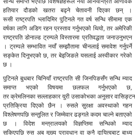
सन्धि समाप्त भएपछि
विशेषज्ञहरूले
नयाँ अनियन्त्रित आणविक
हतियार दौडको खतरा बढ्ने चेतावनी दिएका छन् ।
रूसी
राष्ट्रपति
भ्लादिमिर
पुटिनले गत वर्ष सन्धि सीमामा एक
वर्षका लागि अडिग रहन प्रस्ताव गर्नुभएको थियो, तर अमेरिकी
राष्ट्रपति
डोनाल्ड
ट्रम्पले
विस्तारमा
प्रतिवद्धता
जनाउनुभएन
।
ट्रम्पले
सम्भावित नयाँ सम्झौतामा चीनलाई समावेश गर्नुपर्ने
सङ्केत दिनुभएको छ, तर
बेइजिङले
यसलाई अस्वीकार गरेको
छ ।
पुटिनले
बुधबार
चिनियाँ राष्ट्रपति सी
जिनपिङसँग
सन्धि म्याद
समाप्त भएको विषयमा छलफल गर्नुभएको छ,
तर
क्रेमलिनका
सल्लाहकार
युरी
उसाकोभका
अनुसार
वासिङ्टन
प्रतिक्रिया दिएको छैन ।
रुसले
सुरक्षा अवस्थाको गहन
विश्लेषणपछि सन्तुलित र जिम्मेवार ढङ्गले कदम चाल्ने बताएको
छ । विदेश मन्त्रालयको विज्ञप्तिमा सन्धिको म्याद
सकिएपछि
रुस
अब मुख्य प्रावधान वा कुनै दायित्वबाट बाध्य