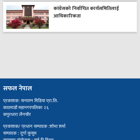
कांग्रेसको निर्वाचित कार्यसमितिलाई
आधिकारिकता
सफल नेपाल
प्रकाशक: सनातन मिडिया प्रा.लि.
काठमाडौ महानगरपलिका २६
कपुरधारा लैनचौर
प्रकाशक/ प्रधान सम्पादक :शोभा शर्मा
सम्पादक : दुर्गा कुसुम
समाचार संयोजक : वाई पि विनय