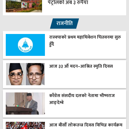
पेट्रोलको अब ३ रुपैयाँ
राजनीति
रास्वपाको प्रथम महाधिवेशन चितवनमा सुरु
हुँदै
आज ३३ औँ मदन–आश्रित स्मृति दिवस
काँग्रेस संसदीय दलको नेतामा भीष्मराज
आङ्देम्बे
आज बीसौँ लोकतन्त्र दिवस विभिन्न कार्यक्रम