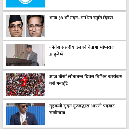
आज ३३ औँ मदन–आश्रित स्मृति दिवस
काँग्रेस संसदीय दलको नेतामा भीष्मराज
आङ्देम्बे
आज बीसौँ लोकतन्त्र दिवस विभिन्न कार्यक्रम
गरी मनाइँदै
गृहमन्त्री सुदन गुरुङद्वारा आफ्नो पदबाट
राजीनामा