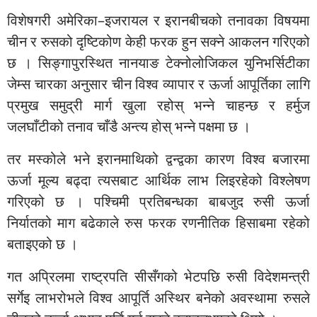
विशेषगरी अमेरिका–इजरायल र इरानबीचको तनावका विषयमा
चीन र रुसको दृष्टिकोण केही फरक हुन सक्ने आकलन गरिएको
छ । सिङ्गापुरस्थित नानयाङ टेक्नोलोजिकल युनिभर्सिटीका
जेम्स चारका अनुसार चीन विश्व व्यापार र ऊर्जा आपूर्तिका लागि
प्रमुख समुद्री मार्ग खुला रहोस् भन्ने चाहन्छ र हर्मुज
जलघाँटीको तनाव चाँडै अन्त्य होस् भन्ने पक्षमा छ ।
तर मस्कोले भने इरानमाथिको द्वन्द्वका कारण विश्व बजारमा
ऊर्जा मूल्य बढ्दा त्यसबाट आर्थिक लाभ लिइरहेको विश्लेषण
गरिएको छ । पश्चिमी प्रतिबन्धका बाबजुद रुसी ऊर्जा
निर्यातको माग बढेकाले रुस फरक रणनीतिक हिसाबमा रहेको
बताइएको छ ।
गत अप्रिलमा राष्ट्रपति सीसँगको भेटपछि रुसी विदेशमन्त्री
सर्गेइ लाभरोभले विश्व आपूर्ति अस्थिर बनेको अवस्थामा रुसले