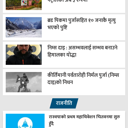
पेट्रोलको अब ३ रुपैयाँ
ब्रड पिकमा पुर्जासहित १० जनाकै मृत्यु
भएको पुष्टि
निम्स दाइ : असम्भवलाई सम्भव बनाउने
हिमालका योद्धा
कीर्तिमानी पर्वतारोही निर्मल पुर्जा (निम्स
दाइ)को निधन
राजनीति
रास्वपाको प्रथम महाधिवेशन चितवनमा सुरु
हुँदै