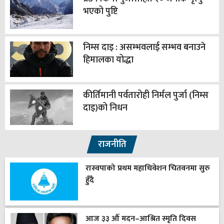
भएको पुष्टि
निम्स दाइ : असम्भवलाई सम्भव बनाउने
हिमालका योद्धा
कीर्तिमानी पर्वतारोही निर्मल पुर्जा (निम्स
दाइ)को निधन
राजनीति
रास्वपाको प्रथम महाधिवेशन चितवनमा सुरु
हुँदै
आज ३३ औँ मदन–आश्रित स्मृति दिवस