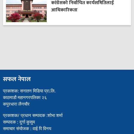
कांग्रेसको निर्वाचित कार्यसमितिलाई
आधिकारिकता
सफल नेपाल
प्रकाशक: सनातन मिडिया प्रा.लि.
काठमाडौ महानगरपलिका २६
कपुरधारा लैनचौर
प्रकाशक/ प्रधान सम्पादक :शोभा शर्मा
सम्पादक : दुर्गा कुसुम
समाचार संयोजक : वाई पि विनय