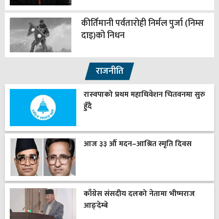
कीर्तिमानी पर्वतारोही निर्मल पुर्जा (निम्स
दाइ)को निधन
राजनीति
रास्वपाको प्रथम महाधिवेशन चितवनमा सुरु
हुँदै
आज ३३ औँ मदन–आश्रित स्मृति दिवस
काँग्रेस संसदीय दलको नेतामा भीष्मराज
आङ्देम्बे